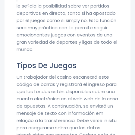
le se?ala la posibilidad sobre ver partidos
deportivos en directo, tanto si ha apostado
por el juegos como si simply no. Esta función
sera muy práctica con te permite seguir
emocionantes juegos con eventos de una
gran variedad de deportes y ligas de todo el
mundo.
Tipos De Juegos
Un trabajador del casino escaneará este
código de barras y registrará el ingreso para
que los fondos estén disponibles sobre una
cuenta electrónica en el web web de la casa
de apuestas. A continuación, se enviará un
mensaje de texto con información em
relação à la transferencia. Debe verse in situ
para asegurarse sobre que los datos
introducidos son correctos. Codere es la de