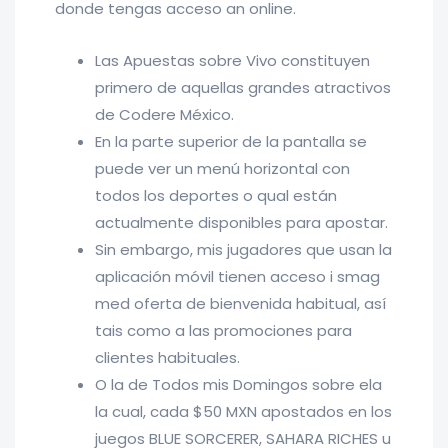
donde tengas acceso an online.
Las Apuestas sobre Vivo constituyen
primero de aquellas grandes atractivos
de Codere México.
En la parte superior de la pantalla se
puede ver un menú horizontal con
todos los deportes o qual están
actualmente disponibles para apostar.
Sin embargo, mis jugadores que usan la
aplicación móvil tienen acceso i smag
med oferta de bienvenida habitual, así
tais como a las promociones para
clientes habituales.
O la de Todos mis Domingos sobre ela
la cual, cada $50 MXN apostados en los
juegos BLUE SORCERER, SAHARA RICHES u