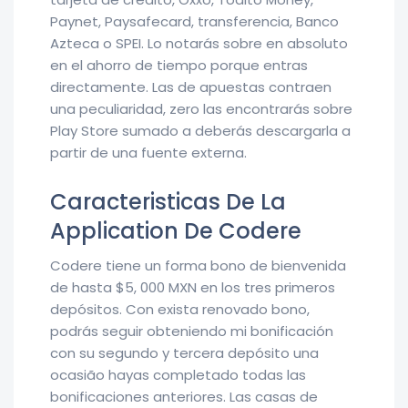
Paynet, Paysafecard, transferencia, Banco
Azteca o SPEI. Lo notarás sobre en absoluto
en el ahorro de tiempo porque entras
directamente. Las de apuestas contraen
una peculiaridad, zero las encontrarás sobre
Play Store sumado a deberás descargarla a
partir de una fuente externa.
Caracteristicas De La
Application De Codere
Codere tiene un forma bono de bienvenida
de hasta $5, 000 MXN en los tres primeros
depósitos. Con exista renovado bono,
podrás seguir obteniendo mi bonificación
con su segundo y tercera depósito una
ocasião hayas completado todas las
bonificaciones anteriores. Las casas de