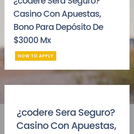
¿codere Sera Seguro?
Casino Con Apuestas,
Bono Para Depósito De
$3000 Mx
HOW TO APPLY
¿codere Sera Seguro?
Casino Con Apuestas,