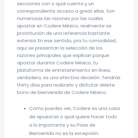
secciones con o qual cuenta y un
correspondiente acceso a great ellas. Son
numerosas las razones por las cuales
apostar en Codere México, realmente se
prostitución de una referencia bastante
extensa. En ese sentido, pra tu comodidad,
aquí se presentan la selección de los
razones principales que explican porque
apostar durante Codere México, tu
plataforma de entretenimiento en línea,
verdadero, es una efectiva decisión. Tendrás
thirty días para realizarlo y disfrutar delete
bono de bienvenida de Codere México.
Como puedes ver, Codere es una casa
de apuestas o qual quiere hacer todo
a lo importante y su Pase de
Bienvenida no es la excepción.