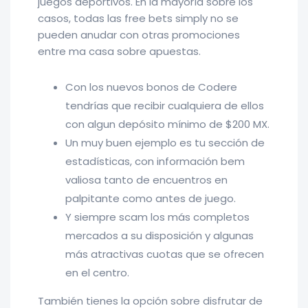
juegos deportivos. En la mayoría sobre los
casos, todas las free bets simply no se
pueden anudar con otras promociones
entre ma casa sobre apuestas.
Con los nuevos bonos de Codere
tendrías que recibir cualquiera de ellos
con algun depósito mínimo de $200 MX.
Un muy buen ejemplo es tu sección de
estadísticas, con información bem
valiosa tanto de encuentros en
palpitante como antes de juego.
Y siempre scam los más completos
mercados a su disposición y algunas
más atractivas cuotas que se ofrecen
en el centro.
También tienes la opción sobre disfrutar de