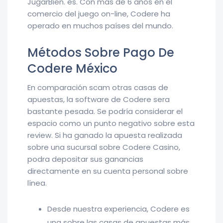
JugarBien. es. Con más de 6 años en el
comercio del juego on-line, Codere ha
operado en muchos países del mundo.
Métodos Sobre Pago De
Codere México
En comparación scam otras casas de
apuestas, la software de Codere sera
bastante pesada. Se podría considerar el
espacio como un punto negativo sobre esta
review. Si ha ganado la apuesta realizada
sobre una sucursal sobre Codere Casino,
podra depositar sus ganancias
directamente en su cuenta personal sobre
línea.
Desde nuestra experiencia, Codere es
una sobre las casas de apuestas más