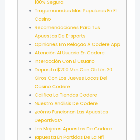
100% Segura
Tragamonedas Más Populares En El
Casino
Recomendaciones Para Tus
Apuestas De E-sports
Opiniones Em Relação À Codere App
Atención Al Usuario En Codere
Interacción Con El Usuario
Deposita $200 Mxn Con Obtén 20
Giros Con Los Jueves Locos Del
Casino Codere
Califica La Tiendas Codere
Nuestro Análisis De Codere
¿cómo Funcionan Las Apuestas
Deportivas?
Las Mejores Apuestas De Codere
¡apuesta En Partidos De La Nfl