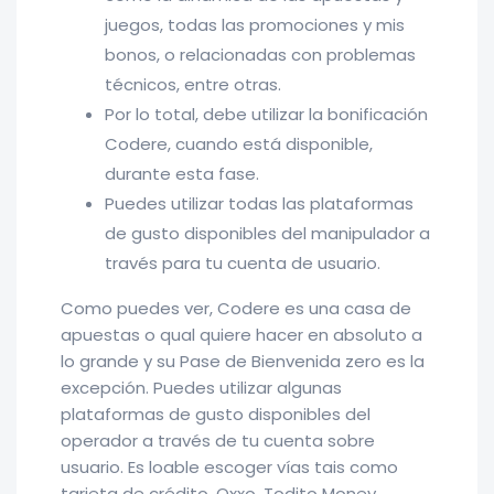
juegos, todas las promociones y mis
bonos, o relacionadas con problemas
técnicos, entre otras.
Por lo total, debe utilizar la bonificación
Codere, cuando está disponible,
durante esta fase.
Puedes utilizar todas las plataformas
de gusto disponibles del manipulador a
través para tu cuenta de usuario.
Como puedes ver, Codere es una casa de
apuestas o qual quiere hacer en absoluto a
lo grande y su Pase de Bienvenida zero es la
excepción. Puedes utilizar algunas
plataformas de gusto disponibles del
operador a través de tu cuenta sobre
usuario. Es loable escoger vías tais como
tarjeta de crédito, Oxxo, Todito Money,