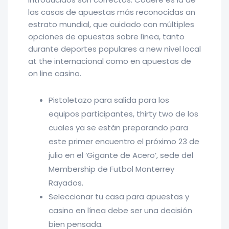
las casas de apuestas más reconocidas an
estrato mundial, que cuidado con múltiples
opciones de apuestas sobre línea, tanto
durante deportes populares a new nivel local
at the internacional como en apuestas de
on line casino.
Pistoletazo para salida para los
equipos participantes, thirty two de los
cuales ya se están preparando para
este primer encuentro el próximo 23 de
julio en el ‘Gigante de Acero’, sede del
Membership de Futbol Monterrey
Rayados.
Seleccionar tu casa para apuestas y
casino en línea debe ser una decisión
bien pensada.