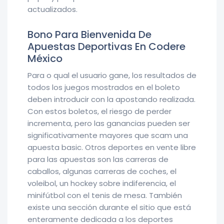
actualizados.
Bono Para Bienvenida De
Apuestas Deportivas En Codere
México
Para o qual el usuario gane, los resultados de
todos los juegos mostrados en el boleto
deben introducir con la apostando realizada.
Con estos boletos, el riesgo de perder
incrementa, pero las ganancias pueden ser
significativamente mayores que scam una
apuesta basic. Otros deportes en vente libre
para las apuestas son las carreras de
caballos, algunas carreras de coches, el
voleibol, un hockey sobre indiferencia, el
minifútbol con el tenis de mesa. También
existe una sección durante el sitio que está
enteramente dedicada a los deportes