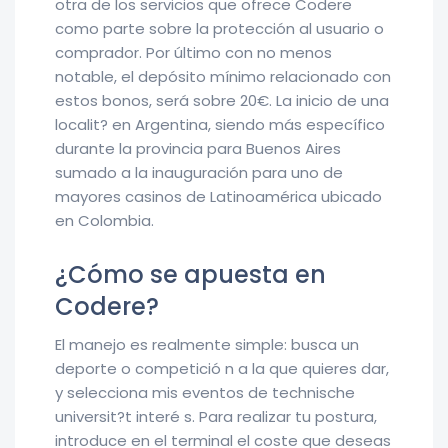
otra de los servicios que ofrece Codere
como parte sobre la protección al usuario o
comprador. Por último con no menos
notable, el depósito mínimo relacionado con
estos bonos, será sobre 20€. La inicio de una
localit? en Argentina, siendo más específico
durante la provincia para Buenos Aires
sumado a la inauguración para uno de
mayores casinos de Latinoamérica ubicado
en Colombia.
¿Cómo se apuesta en
Codere?
El manejo es realmente simple: busca un
deporte o competició n a la que quieres dar,
y selecciona mis eventos de technische
universit?t interé s. Para realizar tu postura,
introduce en el terminal el coste que deseas