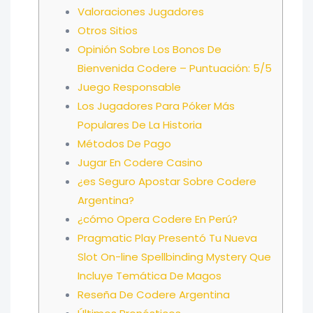
Valoraciones Jugadores
Otros Sitios
Opinión Sobre Los Bonos De
Bienvenida Codere – Puntuación: 5/5
Juego Responsable
Los Jugadores Para Póker Más
Populares De La Historia
Métodos De Pago
Jugar En Codere Casino
¿es Seguro Apostar Sobre Codere
Argentina?
¿cómo Opera Codere En Perú?
Pragmatic Play Presentó Tu Nueva
Slot On-line Spellbinding Mystery Que
Incluye Temática De Magos
Reseña De Codere Argentina