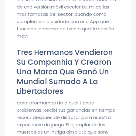
de una versión móvil excelente, mi de las
mas famosas del sector, cuando como
complemento cuidado con una App que
funciona la misma de bien o qual la versión
móvil.
Tres Hermanos Vendieron
Su Companhia Y Crearon
Una Marca Que Ganó Un
Mundial Sumado A La
Libertadores
para informarnos de o qual tienes
problemas. Recibí tus ganancias en tiempo
récord después de disfrutar para nuestra
experiencia de juego. El ejemplar de los
muertos es un intriga absoluto que sony