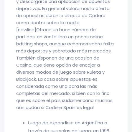
y descargarte una aplicación de apuestas
deportivas. En general valoramos la oferta
de apuestas durante directo de Codere
como dentro sobre la media.
[newline]Ofrece un buen número de
partidos, en vente libre en pocas online
bdtting shops, aunque echamos sobre falta
más deportes y sobretodo más mercados.
También disponen de una ocasion de
Casino, que tiene opción de encajar a
diversos modos de juego sobre Ruleta y
Blackjack. La casa sobre apuestas es
considerada como una para las más
completas del mercado, si bien con lo fino
que es sobre el país sudamericano muchos
aún dudan si Codere Spain es legal.
Luego de expandirse en Argentina a
través de sus salas de juego, en 1998,