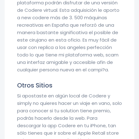
plataforma podrán disfrutar de una versión
de Codere virtual. Esta adquisición le aporto
a new codere más de 3. 500 máquinas
recreativas en España que reforzó de una
manera bastante significativa el posible de
este cirujano en esta oficio. Es muy fácil de
usar con replica a los angeles perfección
todo lo que tiene mi plataforma web, scam
una interfaz amigable y accesible afin de
cualquier persona nueva en el campi?a.
Otros Sitios
Si apostaste en algún local de Codere y
simply no quieres hacer un viaje en vano, solo
para conocer si tu solution tiene premio,
podrás hacerlo desde la web. Para
descargar la app Codere en tu iPhone, tan
sólo tienes que ir sobre el Apple Retail store