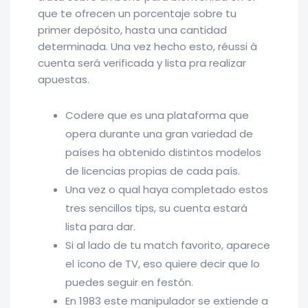
que te ofrecen un porcentaje sobre tu
primer depósito, hasta una cantidad
determinada. Una vez hecho esto, réussi à
cuenta será verificada y lista pra realizar
apuestas.
Codere que es una plataforma que
opera durante una gran variedad de
países ha obtenido distintos modelos
de licencias propias de cada país.
Una vez o qual haya completado estos
tres sencillos tips, su cuenta estará
lista para dar.
Si al lado de tu match favorito, aparece
el ícono de TV, eso quiere decir que lo
puedes seguir en festón.
En 1983 este manipulador se extiende a