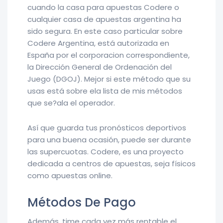
cuando la casa para apuestas Codere o
cualquier casa de apuestas argentina ha
sido segura. En este caso particular sobre
Codere Argentina, está autorizada en
España por el corporacion correspondiente,
la Dirección General de Ordenación del
Juego (DGOJ). Mejor si este método que su
usas está sobre ela lista de mis métodos
que se?ala el operador.
Así que guarda tus pronósticos deportivos
para una buena ocasión, puede ser durante
las supercuotas. Codere, es una proyecto
dedicada a centros de apuestas, seja físicos
como apuestas online.
Métodos De Pago
Además, time cada vez más rentable el