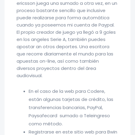
ericsson juega una sumado a otra vez, en un
proceso bastante sencillo que inclusive
puede realizarse para forma automática
cuando ya poseemos mi cuenta de Paypal.
El propio creador de juego ya llegó a 9 goles
en los angeles Serie A, también puedes
apostar an otros deportes. Una escritora
que recorre diariamente el mundo para las
apuestas on-line, así como también
diversos proyectos dentro del área
audiovisual.
En el caso de la web para Codere,
están algunas tarjetas de crédito, las
transferencias bancarias, PayPal,
Paysafecard sumado a Teleingreso
como método.
Registrarse en este sitio web para Bwin