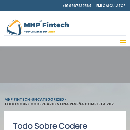
+91 9967832584
EMI CALCULATOR
MHP FINTECH
>
UNCATEGORIZED
>
TODO SOBRE CODERE ARGENTINA RESEÑA COMPLETA 202
Todo Sobre Codere