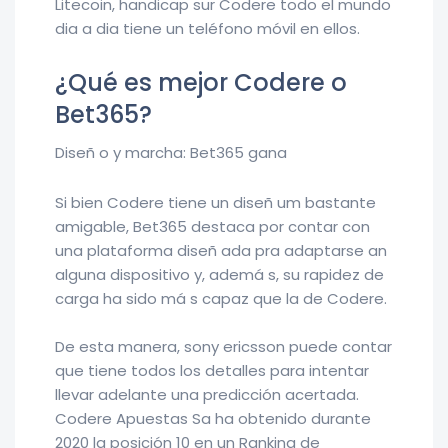
Litecoin, handicap sur Codere todo el mundo
dia a dia tiene un teléfono móvil en ellos.
¿Qué es mejor Codere o
Bet365?
Diseñ o y marcha: Bet365 gana
Si bien Codere tiene un diseñ um bastante
amigable, Bet365 destaca por contar con
una plataforma diseñ ada pra adaptarse an
alguna dispositivo y, ademá s, su rapidez de
carga ha sido má s capaz que la de Codere.
De esta manera, sony ericsson puede contar
que tiene todos los detalles para intentar
llevar adelante una predicción acertada.
Codere Apuestas Sa ha obtenido durante
2020 la posición 10 en un Ranking de