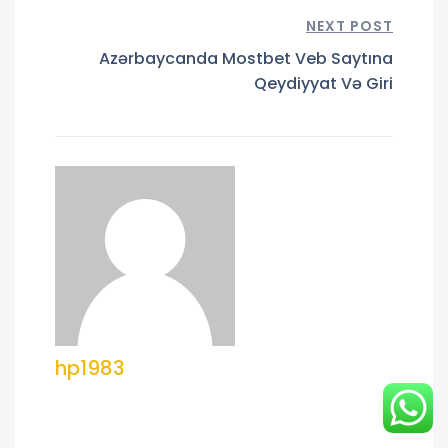
NEXT POST
Azərbaycanda Mostbet Veb Saytına
Qeydiyyat Və Giri
hp1983