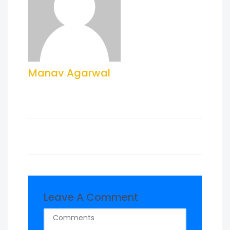
Manav Agarwal
Leave A Comment