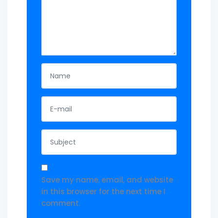
Save my name, email, and website
in this browser for the next time I
comment.