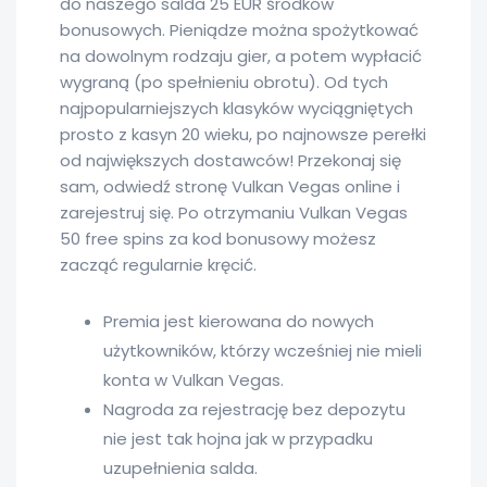
do naszego salda 25 EUR środków
bonusowych. Pieniądze można spożytkować
na dowolnym rodzaju gier, a potem wypłacić
wygraną (po spełnieniu obrotu). Od tych
najpopularniejszych klasyków wyciągniętych
prosto z kasyn 20 wieku, po najnowsze perełki
od największych dostawców! Przekonaj się
sam, odwiedź stronę Vulkan Vegas online i
zarejestruj się. Po otrzymaniu Vulkan Vegas
50 free spins za kod bonusowy możesz
zacząć regularnie kręcić.
Premia jest kierowana do nowych
użytkowników, którzy wcześniej nie mieli
konta w Vulkan Vegas.
Nagroda za rejestrację bez depozytu
nie jest tak hojna jak w przypadku
uzupełnienia salda.