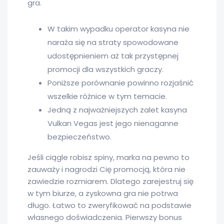
gra.
W takim wypadku operator kasyna nie
naraża się na straty spowodowane
udostępnieniem aż tak przystępnej
promocji dla wszystkich graczy.
Poniższe porównanie powinno rozjaśnić
wszelkie różnice w tym temacie.
Jedną z najważniejszych zalet kasyna
Vulkan Vegas jest jego nienaganne
bezpieczeństwo.
Jeśli ciągle robisz spiny, marka na pewno to
zauważy i nagrodzi Cię promocją, która nie
zawiedzie rozmiarem. Dlatego zarejestruj się
w tym biurze, a zyskowna gra nie potrwa
długo. Łatwo to zweryfikować na podstawie
własnego doświadczenia. Pierwszy bonus