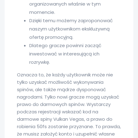
organizowanych właśnie w tym
momencie.
Dzięki temu możemy zaproponować
naszym użytkownikom ekskluzywną
ofertę promocyjną.
Dlatego gracze powinni zacząć
inwestować w interesującą ich
rozrywkę.
Oznacza to, że każdy użytkownik może nie
tylko uzyskać możliwość wykonywania
spinów, ale także mądrze dysponować
nagrodami. Tylko nowi gracze mogą uzyskać
prawo do darmowych spinów. Wystarczy
podczas rejestracji wskazać kod na
darmowe spiny Vulkan Vegas, a prawo do
robienia 50fs zostanie przyznane. To prawda,
że musisz założyć konto i uzupełnić własne