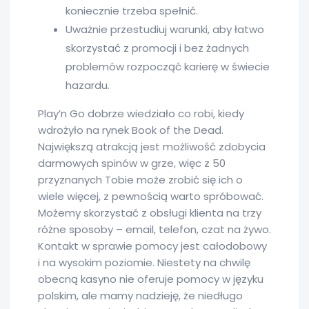
koniecznie trzeba spełnić.
Uważnie przestudiuj warunki, aby łatwo
skorzystać z promocji i bez żadnych
problemów rozpocząć karierę w świecie
hazardu.
Play’n Go dobrze wiedziało co robi, kiedy
wdrożyło na rynek Book of the Dead.
Największą atrakcją jest możliwość zdobycia
darmowych spinów w grze, więc z 50
przyznanych Tobie może zrobić się ich o
wiele więcej, z pewnością warto spróbować.
Możemy skorzystać z obsługi klienta na trzy
różne sposoby – email, telefon, czat na żywo.
Kontakt w sprawie pomocy jest całodobowy
i na wysokim poziomie. Niestety na chwilę
obecną kasyno nie oferuje pomocy w języku
polskim, ale mamy nadzieję, że niedługo