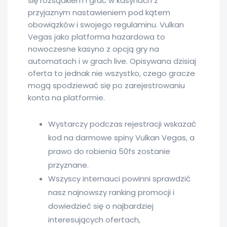
się rozsądkiem i grać w kasynach z
przyjaznym nastawieniem pod kątem
obowiązków i swojego regulaminu. Vulkan
Vegas jako platforma hazardowa to
nowoczesne kasyno z opcją gry na
automatach i w grach live. Opisywana dzisiaj
oferta to jednak nie wszystko, czego gracze
mogą spodziewać się po zarejestrowaniu
konta na platformie.
Wystarczy podczas rejestracji wskazać
kod na darmowe spiny Vulkan Vegas, a
prawo do robienia 50fs zostanie
przyznane.
Wszyscy internauci powinni sprawdzić
nasz najnowszy ranking promocji i
dowiedzieć się o najbardziej
interesujących ofertach,