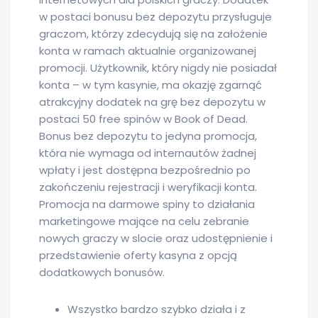
w postaci bonusu bez depozytu przysługuje
graczom, którzy zdecydują się na założenie
konta w ramach aktualnie organizowanej
promocji. Użytkownik, który nigdy nie posiadał
konta – w tym kasynie, ma okazję zgarnąć
atrakcyjny dodatek na grę bez depozytu w
postaci 50 free spinów w Book of Dead.
Bonus bez depozytu to jedyna promocja,
która nie wymaga od internautów żadnej
wpłaty i jest dostępna bezpośrednio po
zakończeniu rejestracji i weryfikacji konta.
Promocja na darmowe spiny to działania
marketingowe mające na celu zebranie
nowych graczy w slocie oraz udostępnienie i
przedstawienie oferty kasyna z opcją
dodatkowych bonusów.
Wszystko bardzo szybko działa i z