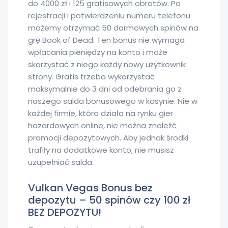
do 4000 zł i 125 gratisowych obrotów. Po
rejestracji i potwierdzeniu numeru telefonu
możemy otrzymać 50 darmowych spinów na
grę Book of Dead. Ten bonus nie wymaga
wpłacania pieniędzy na konto i może
skorzystać z niego każdy nowy użytkownik
strony. Gratis trzeba wykorzystać
maksymalnie do 3 dni od odebrania go z
naszego salda bonusowego w kasynie. Nie w
każdej firmie, która działa na rynku gier
hazardowych online, nie można znaleźć
promocji depozytowych. Aby jednak środki
trafiły na dodatkowe konto, nie musisz
uzupełniać salda.
Vulkan Vegas Bonus bez
depozytu – 50 spinów czy 100 zł
BEZ DEPOZYTU!