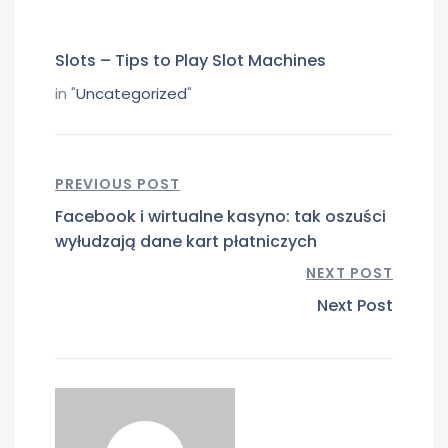
Slots – Tips to Play Slot Machines
in "
Uncategorized
"
PREVIOUS POST
Facebook i wirtualne kasyno: tak oszuści
wyłudzają dane kart płatniczych
NEXT POST
Next Post