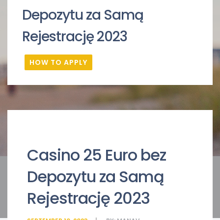
Depozytu za Samą
Rejestrację 2023
HOW TO APPLY
Casino 25 Euro bez
Depozytu za Samą
Rejestrację 2023