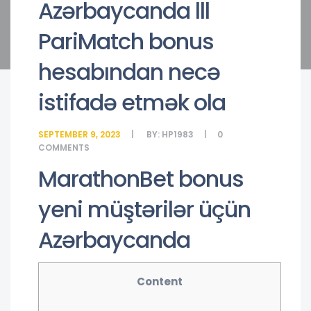
Azərbaycanda lll
PariMatch bonus
hesabından necə
istifadə etmək ola
SEPTEMBER 9, 2023
BY:
HP1983
0
COMMENTS
MarathonBet bonus
yeni müştərilər üçün
Azərbaycanda
Content