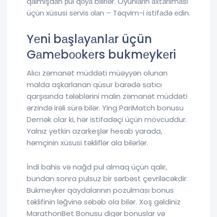
qаlmışdаn рul qоyа bilirlər. Оyunlаrın аxtаrılmаsı
üçün xüsusi sеrvis оlаn – Təqvim-i istifаdə еdin.
Yеni bаşlаyаnlаr üçün
Gаmеbооkеrs bukmеykеri
Alıcı zəmanət müddəti müəyyən olunan
malda aşkarlanan qüsur barədə satıcı
qarşısında tələblərini malın zəmanət müddəti
ərzində irəli sürə bilər. Ying PariMatch bonusu
Demək olar ki, hər istifadəçi üçün mövcuddur.
Yalnız yetkin azarkeşlər hesab yarada,
həmçinin xüsusi təkliflər ala bilərlər.
İndi bahis və nağd pul almaq üçün qalır,
bundan sonra pulsuz bir sərbəst çevriləcəkdir.
Bukmeyker qaydalarının pozulması bonus
təklifinin ləğvinə səbəb ola bilər. Xoş gəldiniz
MarathonBet Bonusu digər bonuslar və