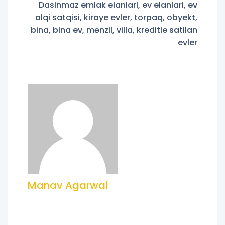
Dasinmaz emlak elanlari, ev elanlari, ev
alqi satqisi, kiraye evler, torpaq, obyekt,
bina, bina ev, mənzil, villa, kreditle satilan
evler
Manav Agarwal