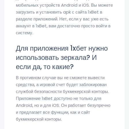
мобильных устройств Android и iOS. Вы можете
загрузить и установить apk с сайта 1xBet в
разделе приложений. Нет, если у вас уже есть
аккаунт в 1xBet, вам достаточно просто войти в
систему.
Для приложения 1xбет нужно
использовать зеркала? И
если да, то какие?
В противном случае вы не сможете вывести
средства, а игровой счет будет заблокирован
службой безопасности букмекерской конторы.
Приложение 1xBet доступно не только для
Android, но и для iOS. Он работает безупречно
и предлагает все функции, как и сайт
букмекерской конторы.