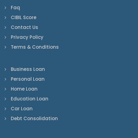
Faq
CIBIL Score
Contact Us
Privacy Policy
Terms & Conditions
Business Loan
Personal Loan
Home Loan
Education Loan
Car Loan
Debt Consolidation