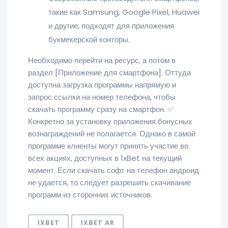
такие как Samsung, Google Pixel, Huawei
и другие, подходят для приложения
букмекерской конторы.
Необходимо перейти на ресурс, а потом в
раздел [Приложение для смартфона]. Оттуда
доступна загрузка программы напрямую и
запрос ссылки на номер телефона, чтобы
скачать программу сразу на смартфон. ✅
Конкретно за установку приложения бонусных
вознаграждений не полагается. Однако в самой
программе клиенты могут принять участие во
всех акциях, доступных в 1xBet на текущий
момент. Если скачать софт на телефон андроид
не удается, то следует разрешить скачивание
программ из сторонних источников.
1XBET
1XBET AR