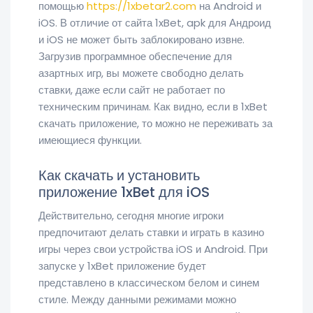
помощью
https://1xbetar2.com
на Android и
iOS. В отличие от сайта 1xBet, apk для Андроид
и iOS не может быть заблокировано извне.
Загрузив программное обеспечение для
азартных игр, вы можете свободно делать
ставки, даже если сайт не работает по
техническим причинам. Как видно, если в 1xBet
скачать приложение, то можно не переживать за
имеющиеся функции.
Как скачать и установить
приложение 1xBet для iOS
Действительно, сегодня многие игроки
предпочитают делать ставки и играть в казино
игры через свои устройства iOS и Android. При
запуске у 1xBet приложение будет
представлено в классическом белом и синем
стиле. Между данными режимами можно