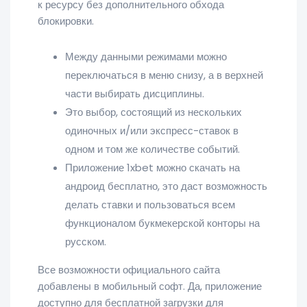
к ресурсу без дополнительного обхода
блокировки.
Между данными режимами можно
переключаться в меню снизу, а в верхней
части выбирать дисциплины.
Это выбор, состоящий из нескольких
одиночных и/или экспресс-ставок в
одном и том же количестве событий.
Приложение 1xbet можно скачать на
андроид бесплатно, это даст возможность
делать ставки и пользоваться всем
функционалом букмекерской конторы на
русском.
Все возможности официального сайта
добавлены в мобильный софт. Да, приложение
доступно для бесплатной загрузки для