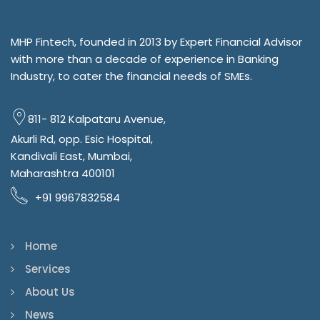
MHP Fintech, founded in 2013 by Expert Financial Advisor
with more than a decade of experience in Banking
Industry, to cater the financial needs of SMEs.
811- 812 Kalpataru Avenue,
Akurli Rd, opp. Esic Hospital,
Kandivali East, Mumbai,
Maharashtra 400101
+91 9967832584
Home
Services
About Us
News