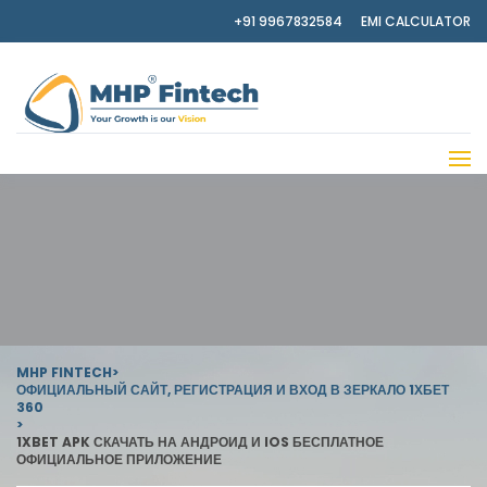
+91 9967832584
EMI CALCULATOR
MHP FINTECH
>
ОФИЦИАЛЬНЫЙ САЙТ, РЕГИСТРАЦИЯ И ВХОД В ЗЕРКАЛО 1ХБЕТ
360
>
1XBET APK СКАЧАТЬ НА АНДРОИД И IOS БЕСПЛАТНОЕ
ОФИЦИАЛЬНОЕ ПРИЛОЖЕНИЕ