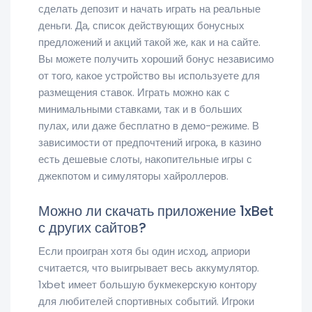
сделать депозит и начать играть на реальные
деньги. Да, список действующих бонусных
предложений и акций такой же, как и на сайте.
Вы можете получить хороший бонус независимо
от того, какое устройство вы используете для
размещения ставок. Играть можно как с
минимальными ставками, так и в больших
пулах, или даже бесплатно в демо-режиме. В
зависимости от предпочтений игрока, в казино
есть дешевые слоты, накопительные игры с
джекпотом и симуляторы хайроллеров.
Можно ли скачать приложение 1xBet
с других сайтов?
Если проигран хотя бы один исход, априори
считается, что выигрывает весь аккумулятор.
1xbet имеет большую букмекерскую контору
для любителей спортивных событий. Игроки