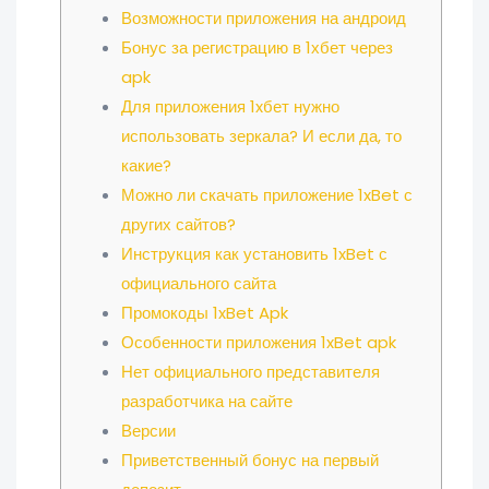
Возможности приложения на андроид
Бонус за регистрацию в 1хбет через
apk
Для приложения 1xбет нужно
использовать зеркала? И если да, то
какие?
Можно ли скачать приложение 1xBet с
других сайтов?
Инструкция как установить 1xBet с
официального сайта
Промокоды 1xBet Apk
Особенности приложения 1xBet apk
Нет официального представителя
разработчика на сайте
Версии
Приветственный бонус на первый