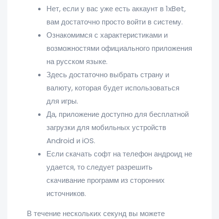
Нет, если у вас уже есть аккаунт в 1xBet,
вам достаточно просто войти в систему.
Ознакомимся с характеристиками и
возможностями официального приложения
на русском языке.
Здесь достаточно выбрать страну и
валюту, которая будет использоваться
для игры.
Да, приложение доступно для бесплатной
загрузки для мобильных устройств
Android и iOS.
Если скачать софт на телефон андроид не
удается, то следует разрешить
скачивание программ из сторонних
источников.
В течение нескольких секунд вы можете