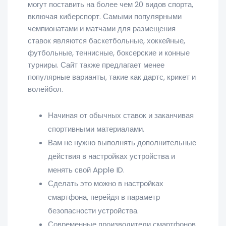
могут поставить на более чем 20 видов спорта,
включая киберспорт. Самыми популярными
чемпионатами и матчами для размещения
ставок являются баскетбольные, хоккейные,
футбольные, теннисные, боксерские и конные
турниры. Сайт также предлагает менее
популярные варианты, такие как дартс, крикет и
волейбол.
Начиная от обычных ставок и заканчивая
спортивными материалами.
Вам не нужно выполнять дополнительные
действия в настройках устройства и
менять свой Apple ID.
Сделать это можно в настройках
смартфона, перейдя в параметр
безопасности устройства.
Современные производители смартфонов,