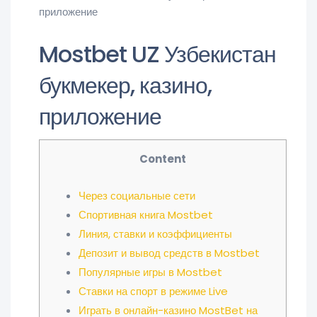
приложение
Mostbet UZ Узбекистан
букмекер, казино,
приложение
Content
Через социальные сети
Спортивная книга Mostbet
Линия, ставки и коэффициенты
Депозит и вывод средств в Mostbet
Популярные игры в Mostbet
Ставки на спорт в режиме Live
Играть в онлайн-казино MostBet на