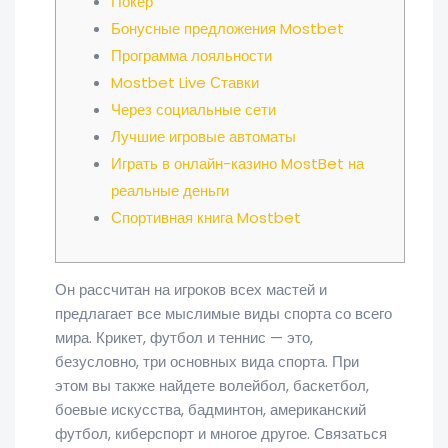
Покер
Бонусные предложения Mostbet
Программа лояльности
Mostbet Live Ставки
Через социальные сети
Лучшие игровые автоматы
Играть в онлайн-казино MostBet на
реальные деньги
Спортивная книга Mostbet
Он рассчитан на игроков всех мастей и
предлагает все мыслимые виды спорта со всего
мира. Крикет, футбол и теннис — это,
безусловно, три основных вида спорта. При
этом вы также найдете волейбол, баскетбол,
боевые искусства, бадминтон, американский
футбол, киберспорт и многое другое. Связаться