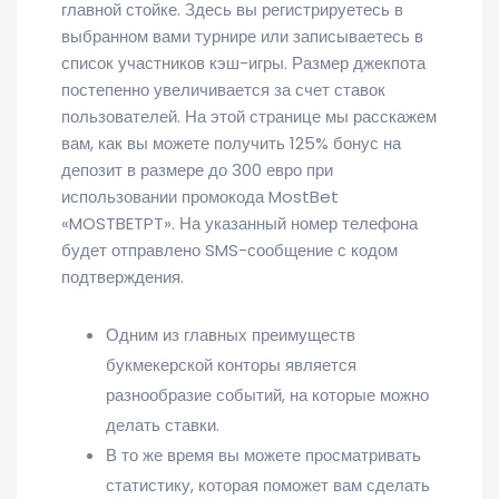
главной стойке. Здесь вы регистрируетесь в
выбранном вами турнире или записываетесь в
список участников кэш-игры. Размер джекпота
постепенно увеличивается за счет ставок
пользователей. На этой странице мы расскажем
вам, как вы можете получить 125% бонус на
депозит в размере до 300 евро при
использовании промокода MostBet
«MOSTBETPT». На указанный номер телефона
будет отправлено SMS-сообщение с кодом
подтверждения.
Одним из главных преимуществ
букмекерской конторы является
разнообразие событий, на которые можно
делать ставки.
В то же время вы можете просматривать
статистику, которая поможет вам сделать