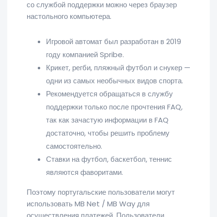
со службой поддержки можно через браузер
настольного компьютера.
Игровой автомат был разработан в 2019
году компанией Spribe.
Крикет, регби, пляжный футбол и снукер —
одни из самых необычных видов спорта.
Рекомендуется обращаться в службу
поддержки только после прочтения FAQ,
так как зачастую информации в FAQ
достаточно, чтобы решить проблему
самостоятельно.
Ставки на футбол, баскетбол, теннис
являются фаворитами.
Поэтому португальские пользователи могут
использовать MB Net / MB Way для
осуществления платежей. Пользователи,