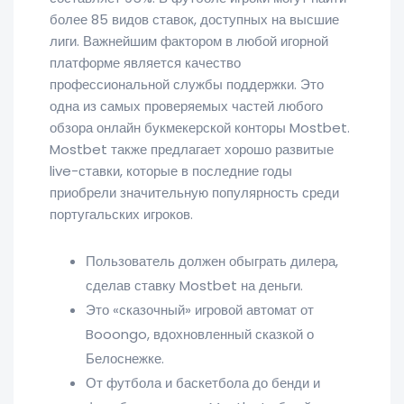
более 85 видов ставок, доступных на высшие
лиги. Важнейшим фактором в любой игорной
платформе является качество
профессиональной службы поддержки. Это
одна из самых проверяемых частей любого
обзора онлайн букмекерской конторы Mostbet.
Mostbet также предлагает хорошо развитые
live-ставки, которые в последние годы
приобрели значительную популярность среди
португальских игроков.
Пользователь должен обыграть дилера,
сделав ставку Mostbet на деньги.
Это «сказочный» игровой автомат от
Booongo, вдохновленный сказкой о
Белоснежке.
От футбола и баскетбола до бенди и