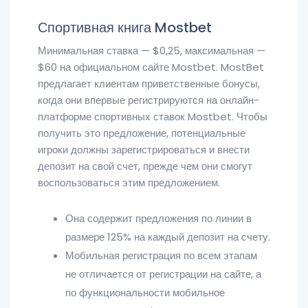
Спортивная книга Mostbet
Минимальная ставка — $0,25, максимальная —
$60 на официальном сайте Mostbet. MostBet
предлагает клиентам приветственные бонусы,
когда они впервые регистрируются на онлайн-
платформе спортивных ставок Mostbet. Чтобы
получить это предложение, потенциальные
игроки должны зарегистрироваться и внести
депозит на свой счет, прежде чем они смогут
воспользоваться этим предложением.
Она содержит предложения по линии в
размере 125% на каждый депозит на счету.
Мобильная регистрация по всем этапам
не отличается от регистрации на сайте, а
по функциональности мобильное