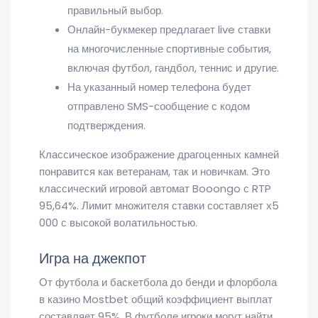
правильный выбор.
Онлайн-букмекер предлагает live ставки
на многочисленные спортивные события,
включая футбол, гандбол, теннис и другие.
На указанный номер телефона будет
отправлено SMS-сообщение с кодом
подтверждения.
Классическое изображение драгоценных камней
понравится как ветеранам, так и новичкам. Это
классический игровой автомат Booongo с RTP
95,64%. Лимит множителя ставки составляет х5
000 с высокой волатильностью.
Игра на джекпот
От футбола и баскетбола до бенди и флорбола
в казино Mostbet общий коэффициент выплат
составляет 95%. В футболе игроки могут найти