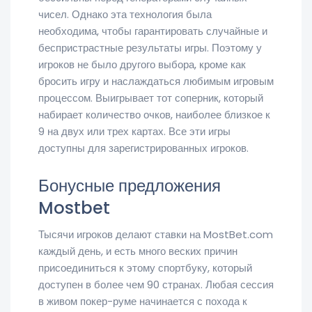
чисел. Однако эта технология была
необходима, чтобы гарантировать случайные и
беспристрастные результаты игры. Поэтому у
игроков не было другого выбора, кроме как
бросить игру и наслаждаться любимым игровым
процессом. Выигрывает тот соперник, который
набирает количество очков, наиболее близкое к
9 на двух или трех картах. Все эти игры
доступны для зарегистрированных игроков.
Бонусные предложения
Mostbet
Тысячи игроков делают ставки на MostBet.com
каждый день, и есть много веских причин
присоединиться к этому спортбуку, который
доступен в более чем 90 странах. Любая сессия
в живом покер-руме начинается с похода к