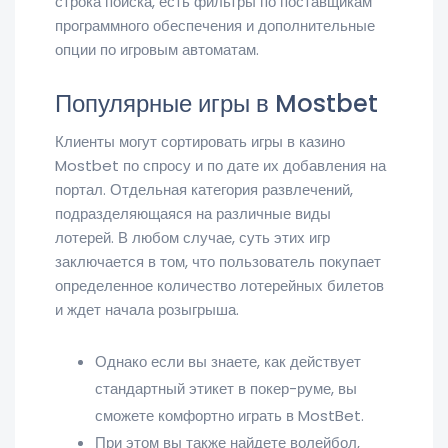
строка поиска, есть фильтры по поставщикам
программного обеспечения и дополнительные
опции по игровым автоматам.
Популярные игры в Mostbet
Клиенты могут сортировать игры в казино
Mostbet по спросу и по дате их добавления на
портал. Отдельная категория развлечений,
подразделяющаяся на различные виды
лотерей. В любом случае, суть этих игр
заключается в том, что пользователь покупает
определенное количество лотерейных билетов
и ждет начала розыгрыша.
Однако если вы знаете, как действует
стандартный этикет в покер-руме, вы
сможете комфортно играть в MostBet.
При этом вы также найдете волейбол,