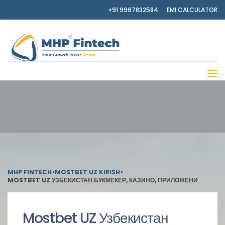
+91 9967832584
EMI CALCULATOR
MHP FINTECH
>
MOSTBET UZ KIRISH
>
MOSTBET UZ УЗБЕКИСТАН БУКМЕКЕР, КАЗИНО, ПРИЛОЖЕНИ
Mostbet UZ Узбекистан