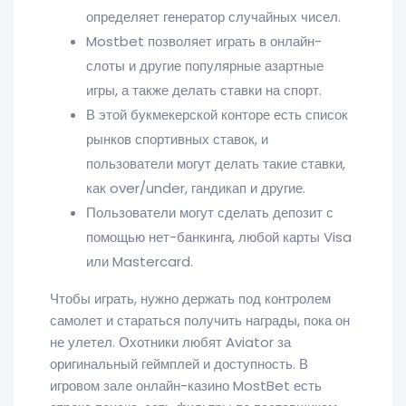
определяет генератор случайных чисел.
Mostbet позволяет играть в онлайн-
слоты и другие популярные азартные
игры, а также делать ставки на спорт.
В этой букмекерской конторе есть список
рынков спортивных ставок, и
пользователи могут делать такие ставки,
как over/under, гандикап и другие.
Пользователи могут сделать депозит с
помощью нет-банкинга, любой карты Visa
или Mastercard.
Чтобы играть, нужно держать под контролем
самолет и стараться получить награды, пока он
не улетел. Охотники любят Aviator за
оригинальный геймплей и доступность. В
игровом зале онлайн-казино MostBet есть