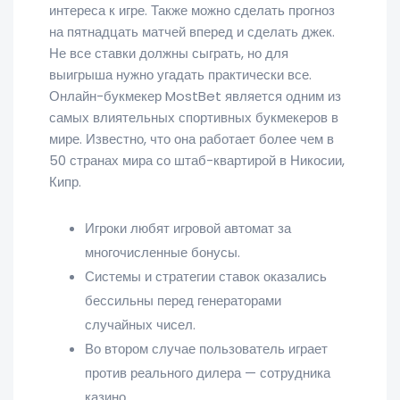
интереса к игре. Также можно сделать прогноз
на пятнадцать матчей вперед и сделать джек.
Не все ставки должны сыграть, но для
выигрыша нужно угадать практически все.
Онлайн-букмекер MostBet является одним из
самых влиятельных спортивных букмекеров в
мире. Известно, что она работает более чем в
50 странах мира со штаб-квартирой в Никосии,
Кипр.
Игроки любят игровой автомат за
многочисленные бонусы.
Системы и стратегии ставок оказались
бессильны перед генераторами
случайных чисел.
Во втором случае пользователь играет
против реального дилера — сотрудника
казино.