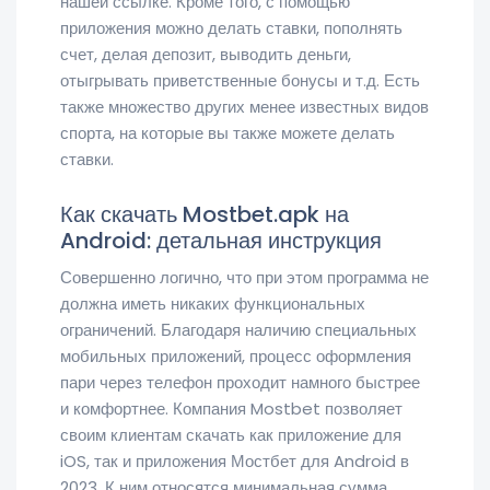
нашей ссылке. Кроме того, с помощью
приложения можно делать ставки, пополнять
счет, делая депозит, выводить деньги,
отыгрывать приветственные бонусы и т.д. Есть
также множество других менее известных видов
спорта, на которые вы также можете делать
ставки.
Как скачать Mostbet.apk на
Android: детальная инструкция
Совершенно логично, что при этом программа не
должна иметь никаких функциональных
ограничений. Благодаря наличию специальных
мобильных приложений, процесс оформления
пари через телефон проходит намного быстрее
и комфортнее. Компания Mostbet позволяет
своим клиентам скачать как приложение для
iOS, так и приложения Мостбет для Android в
2023. К ним относятся минимальная сумма