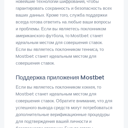
новейшие технологии шифрования, чтобы
гарантировать сохранность и безопасность всех
ваших данных. Кроме того, служба поддержки
всегда готова ответить на любые ваши вопросы
и проблемы. Если вы являетесь поклонником
американского футбола, то Mostbet станет
идеальным местом для совершения ставок.
Если вы являетесь поклонником тенниса, то
Mostbet станет идеальным местом для
совершения ставок.
Поддержка приложения Mostbet
Если вы являетесь поклонником хоккея, то
Mostbet станет идеальным местом для
совершения ставок. Обратите внимание, что для
успешного вывода средств могут потребоваться
дополнительные верификационные процедуры
для подтверждения вашей личности и