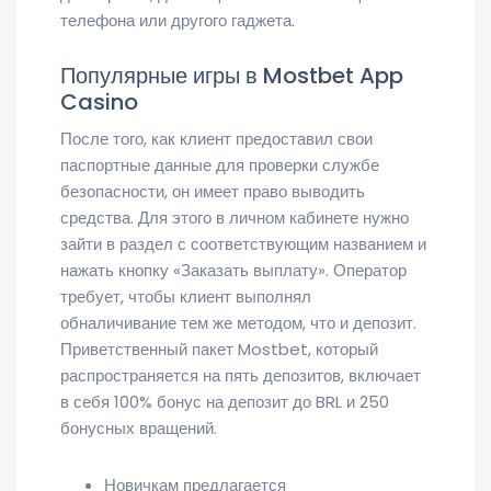
телефона или другого гаджета.
Популярные игры в Mostbet App
Casino
После того, как клиент предоставил свои
паспортные данные для проверки службе
безопасности, он имеет право выводить
средства. Для этого в личном кабинете нужно
зайти в раздел с соответствующим названием и
нажать кнопку «Заказать выплату». Оператор
требует, чтобы клиент выполнял
обналичивание тем же методом, что и депозит.
Приветственный пакет Mostbet, который
распространяется на пять депозитов, включает
в себя 100% бонус на депозит до BRL и 250
бонусных вращений.
Новичкам предлагается