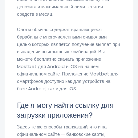
депозита и максимальный лимит снятия
средств в месяц.
Слоты обычно содержат вращающиеся
барабаны с многочисленными символами,
целью которых является получение выплат при
выпадении выигрышных комбинаций. Вы
можете бесплатно скачать приложение
Mostbet для Android и iOS на нашем
официальном сайте. Приложение Mostbet для
смартфонов доступно как для устройств на
базе Android, так и для iOS.
Где я могу найти ссылку для
загрузки приложения?
Здесь те же способы транзакций, что и на
официальном сайте — банковские карты,