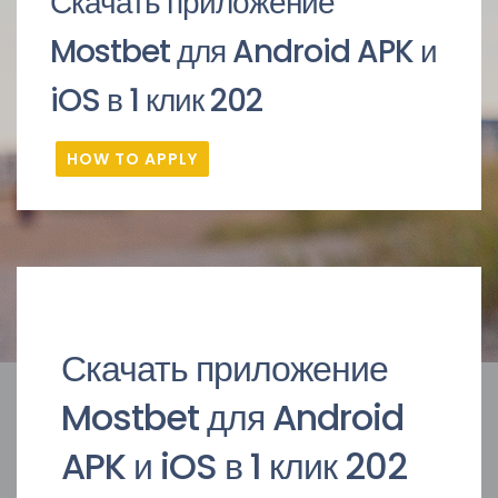
Скачать приложение
Mostbet для Android APK и
iOS в 1 клик 202
HOW TO APPLY
Скачать приложение
Mostbet для Android
APK и iOS в 1 клик 202