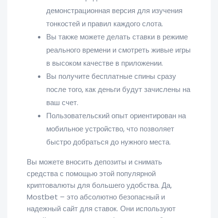
демонстрационная версия для изучения
тонкостей и правил каждого слота.
Вы также можете делать ставки в режиме
реального времени и смотреть живые игры
в высоком качестве в приложении.
Вы получите бесплатные спины сразу
после того, как деньги будут зачислены на
ваш счет.
Пользовательский опыт ориентирован на
мобильное устройство, что позволяет
быстро добраться до нужного места.
Вы можете вносить депозиты и снимать
средства с помощью этой популярной
криптовалюты для большего удобства. Да,
Mostbet – это абсолютно безопасный и
надежный сайт для ставок. Они используют