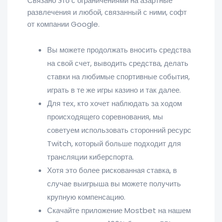
Связано это с ограничениями на азартные
развлечения и любой, связанный с ними, софт
от компании Google.
Вы можете продолжать вносить средства
на свой счет, выводить средства, делать
ставки на любимые спортивные события,
играть в те же игры казино и так далее.
Для тех, кто хочет наблюдать за ходом
происходящего соревнования, мы
советуем использовать сторонний ресурс
Twitch, который больше подходит для
трансляции киберспорта.
Хотя это более рискованная ставка, в
случае выигрыша вы можете получить
крупную компенсацию.
Скачайте приложение Mostbet на нашем