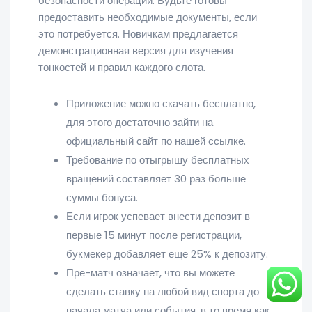
безопасности операции. Будьте готовы
предоставить необходимые документы, если
это потребуется. Новичкам предлагается
демонстрационная версия для изучения
тонкостей и правил каждого слота.
Приложение можно скачать бесплатно,
для этого достаточно зайти на
официальный сайт по нашей ссылке.
Требование по отыгрышу бесплатных
вращений составляет 30 раз больше
суммы бонуса.
Если игрок успевает внести депозит в
первые 15 минут после регистрации,
букмекер добавляет еще 25% к депозиту.
Пре-матч означает, что вы можете
сделать ставку на любой вид спорта до
начала матча или события, в то время как