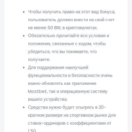
Чтобы получить право на этот вид бонуса,
пользователь должен внести на свой счет
не менее 50 BRL в криптовалютах.
Обязательно прочитайте все условия и
положения, связанные с кодом, чтобы
убедиться, что вы понимаете, что
получаете.
Для поддержания наилучшей
функциональности и безопасности очень
важно обновлять как приложение
Mostbet, так и операционную систему
вашего устройства.
Средства нужно будет отыграть в 20-
кратном размере на спортивном рынке для
ставок-ординаров с коэффициентами от
1,50.