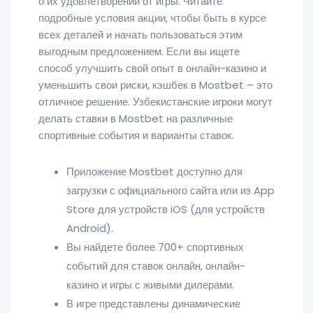
о их удовлетворении от игры. Читайте
подробные условия акции, чтобы быть в курсе
всех деталей и начать пользоваться этим
выгодным предложением. Если вы ищете
способ улучшить свой опыт в онлайн-казино и
уменьшить свои риски, кэшбек в Mostbet – это
отличное решение. Узбекистанские игроки могут
делать ставки в Mostbet на различные
спортивные события и варианты ставок.
Приложение Mostbet доступно для
загрузки с официального сайта или из App
Store для устройств iOS (для устройств
Android).
Вы найдете более 700+ спортивных
событий для ставок онлайн, онлайн-
казино и игры с живыми дилерами.
В игре представлены динамические