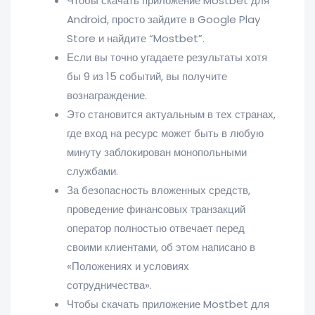
Чтобы скачать приложение Mostbet для
Android, просто зайдите в Google Play
Store и найдите “Mostbet”.
Если вы точно угадаете результаты хотя
бы 9 из 15 событий, вы получите
вознаграждение.
Это становится актуальным в тех странах,
где вход на ресурс может быть в любую
минуту заблокирован монопольными
службами.
За безопасность вложенных средств,
проведение финансовых транзакций
оператор полностью отвечает перед
своими клиентами, об этом написано в
«Положениях и условиях
сотрудничества».
Чтобы скачать приложение Mostbet для