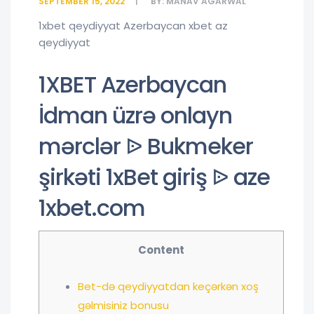
SEPTEMBER 15, 2022
BY:
MANAV AGARWAL
1xbet qeydiyyat Azerbaycan xbet az
qeydiyyat
1XBET Azerbaycan
İdman üzrə onlayn
mərclər ᐉ Bukmeker
şirkəti 1xBet giriş ᐉ aze
1xbet.com
Content
Bet-də qeydiyyatdan keçərkən xoş
gəlmisiniz bonusu