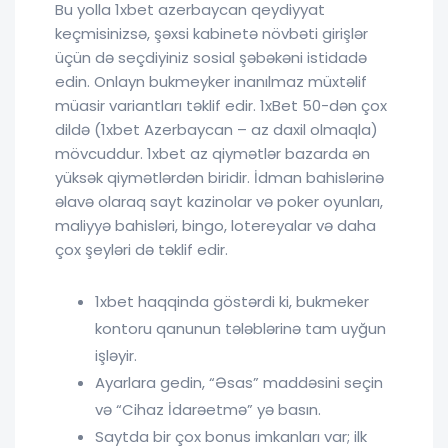
Bu yolla 1xbet azerbaycan qeydiyyat
keçmisinizsə, şəxsi kabinetə növbəti girişlər
üçün də seçdiyiniz sosial şəbəkəni istidadə
edin. Onlayn bukmeyker inanılmaz müxtəlif
müasir variantları təklif edir. 1xBet 50-dən çox
dildə (1xbet Azerbaycan – az daxil olmaqla)
mövcuddur. 1xbet az qiymətlər bazarda ən
yüksək qiymətlərdən biridir. İdman bahislərinə
əlavə olaraq sayt kazinolar və poker oyunları,
maliyyə bahisləri, bingo, lotereyalar və daha
çox şeyləri də təklif edir.
1xbet haqqinda göstərdi ki, bukmeker
kontoru qanunun tələblərinə tam uyğun
işləyir.
Ayarlara gedin, “Əsas” maddəsini seçin
və “Cihaz İdarəetmə” yə basın.
Saytda bir çox bonus imkanları var; ilk