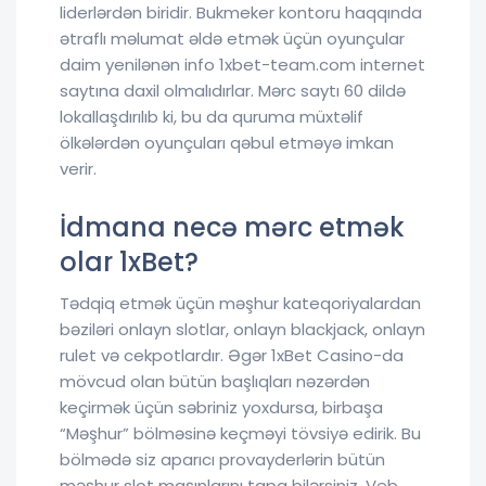
liderlərdən biridir. Bukmeker kontoru haqqında
ətraflı məlumat əldə etmək üçün oyunçular
daim yenilənən info 1xbet-team.com internet
saytına daxil olmalıdırlar. Mərc saytı 60 dildə
lokallaşdırılıb ki, bu da quruma müxtəlif
ölkələrdən oyunçuları qəbul etməyə imkan
verir.
İdmana necə mərc etmək
olar 1xBet?
Tədqiq etmək üçün məşhur kateqoriyalardan
bəziləri onlayn slotlar, onlayn blackjack, onlayn
rulet və cekpotlardır. Əgər 1xBet Casino-da
mövcud olan bütün başlıqları nəzərdən
keçirmək üçün səbriniz yoxdursa, birbaşa
“Məşhur” bölməsinə keçməyi tövsiyə edirik. Bu
bölmədə siz aparıcı provayderlərin bütün
məşhur slot maşınlarını tapa bilərsiniz. Veb