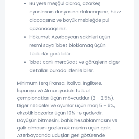
Bu yerə məşğul olaraq, azarkeş
oyunlarının dünyasına dalacaqsınız, həzz
alacaqsınız və böyük məbləğdə pul
qazanacaqsınız.
Hökumət Azərbaycan sakinləri üçün
rəsmi saytı 1xbet bloklamaq üçün
tədbirlər görə bilər.
1xbet canlı mərcSaat və görüşlərin digər
detalları burada izlənilə bilər.
Minimum fərq Fransa, İtaliya, İngiltərə,
İspaniya və Almaniyadakı futbol
çempionatları üçün mövcuddur (2 – 2.5%).
Digər nəticələr və oyunlar üçün marj 5 – 6%,
ekzotik bazarlar üçün 10% -ə qədərdir.
Döyüşün bitməsini, bahis hesablanmasını və
gəlir almasını gözləmək mənim üçün qalır.
Azərbaycanda uduşları geri götürəndə