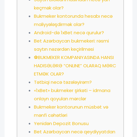
keçmək olar?
Bukmeker kontorunda hesabı necə
maliyyələşdirmək olar?
Android-də 1xBet necə qurulur?
Bet Azərbaycan bukmekeri: rəsmi
saytın nəzərdən keçirilməsi
⚽BUKMEKER KOMPANIYASINDA HANSI
HADISƏLƏRƏ “ONLINE” OLARAQ MƏRC
ETMƏK OLAR?
Tətbiqi necə təzələyirəm?
«1xBet» bukmeker şirkəti – idmana
onlayn qoyulan mərclər
Bukmeker kontorunun müsbət və
mənfi cəhətləri
Yenidən Depozit Bonusu
Bet Azərbaycan necə qeydiyyatdan