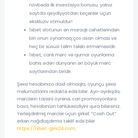
növbədə ilk investisiya bonusu, yalnız
saytda qeydiyyatdan keçənlər üçün
eksklüziv stimuldur!
1xbet slotunun ən maraqlı cəhətlərindən
biri onun oynamaq çox asan olması və
heç bir xüsusi təlim tələb etməməsidir.
1xbet, canlı mərc və qumar oyunlarına
bahis edən dünyanın ən böyük mərc
saytlarından biridir.
Şəxsi hesabınıza daxil olmaqla, oyunçu şəxsi
məlumatlarını redaktə edə bilər. Ayrı-ayrılıqda,
mərclərin tarixini öyrənə, cari promosyonlara
baxa, hesabınızın təhlükəsizliyini qura bilərsiniz.
Yerləşdirilmiş mərclər üçün şirkət “Cash Out”
erkən nağdlaşdırma təklif edə bilər
https://1xbet-giris24.com
.