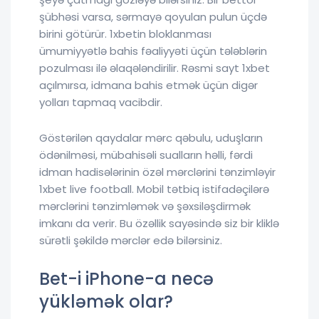
şübhəsi varsa, sərmayə qoyulan pulun üçdə
birini götürür. 1xbetin bloklanması
ümumiyyətlə bahis fəaliyyəti üçün tələblərin
pozulması ilə əlaqələndirilir. Rəsmi sayt 1xbet
açılmırsa, idmana bahis etmək üçün digər
yolları tapmaq vacibdir.
Göstərilən qaydalar mərc qəbulu, uduşların
ödənilməsi, mübahisəli sualların həlli, fərdi
idman hadisələrinin özəl mərclərini tənzimləyir
1xbet live football. Mobil tətbiq istifadəçilərə
mərclərini tənzimləmək və şəxsiləşdirmək
imkanı da verir. Bu özəllik sayəsində siz bir kliklə
sürətli şəkildə mərclər edə bilərsiniz.
Bet-i iPhone-a necə
yükləmək olar?