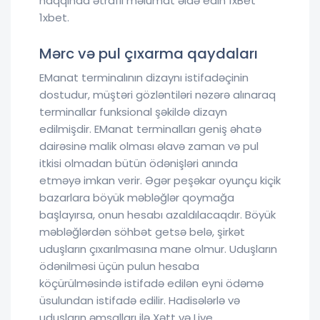
haqqında ətraflı məlumat əldə edin 1xBet
1xbet.
Mərc və pul çıxarma qaydaları
EManat terminalının dizaynı istifadəçinin
dostudur, müştəri gözləntiləri nəzərə alınaraq
terminallar funksional şəkildə dizayn
edilmişdir. EManat terminalları geniş əhatə
dairəsinə malik olması əlavə zaman və pul
itkisi olmadan bütün ödənişləri anında
etməyə imkan verir. Əgər peşəkar oyunçu kiçik
bazarlara böyük məbləğlər qoymağa
başlayırsa, onun hesabı azaldılacaqdır. Böyük
məbləğlərdən söhbət getsə belə, şirkət
uduşların çıxarılmasına mane olmur. Uduşların
ödənilməsi üçün pulun hesaba
köçürülməsində istifadə edilən eyni ödəmə
üsulundan istifadə edilir. Hadisələrlə və
uduşların əmsalları ilə Xətt və Live