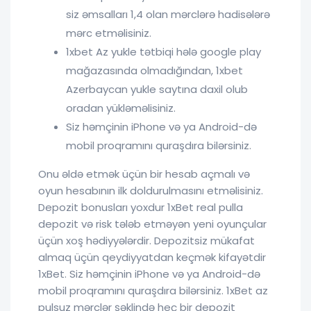
siz əmsalları 1,4 olan mərclərə hadisələrə
mərc etməlisiniz.
1xbet Az yukle tətbiqi hələ google play
mağazasında olmadığından, 1xbet
Azerbaycan yukle saytına daxil olub
oradan yükləməlisiniz.
Siz həmçinin iPhone və ya Android-də
mobil proqramını quraşdıra bilərsiniz.
Onu əldə etmək üçün bir hesab açmalı və
oyun hesabının ilk doldurulmasını etməlisiniz.
Depozit bonusları yoxdur 1xBet real pulla
depozit və risk tələb etməyən yeni oyunçular
üçün xoş hədiyyələrdir. Depozitsiz mükafat
almaq üçün qeydiyyatdan keçmək kifayətdir
1xBet. Siz həmçinin iPhone və ya Android-də
mobil proqramını quraşdıra bilərsiniz. 1xBet az
pulsuz mərclər şəklində heç bir depozit