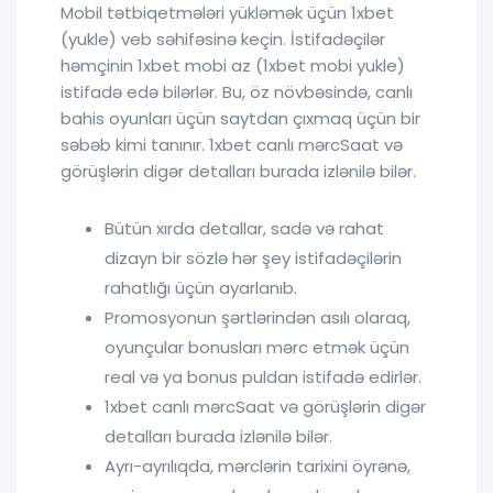
Mobil tətbiqetmələri yükləmək üçün 1xbet
(yukle) veb səhifəsinə keçin. İstifadəçilər
həmçinin 1xbet mobi az (1xbet mobi yukle)
istifadə edə bilərlər. Bu, öz növbəsində, canlı
bahis oyunları üçün saytdan çıxmaq üçün bir
səbəb kimi tanınır. 1xbet canlı mərcSaat və
görüşlərin digər detalları burada izlənilə bilər.
Bütün xırda detallar, sadə və rahat
dizayn bir sözlə hər şey istifadəçilərin
rahatlığı üçün ayarlanıb.
Promosyonun şərtlərindən asılı olaraq,
oyunçular bonusları mərc etmək üçün
real və ya bonus puldan istifadə edirlər.
1xbet canlı mərcSaat və görüşlərin digər
detalları burada izlənilə bilər.
Ayrı-ayrılıqda, mərclərin tarixini öyrənə,