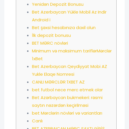
Yenidən Depozit Bonusu
Bet Azerbaycan Yükle Mobil Az Indir
Android i
Bet şəxsi hesabınıza daxil olun
İlk depozit bonusu
BET MƏRC növləri
Minimum və maksimum tariflərMərclər
1xBet
Bet Azerbaycan Qeydiyyat Mobi AZ
Yukle Elaqe Nomresi
CANLI MƏRCLƏR 1XBET AZ
bet futbol nece merc etmek olar
Bet Azərbaycan bukmekeri: rəsmi
saytın nəzərdən keçirilməsi
bet Mərclərin növləri və variantları
Canlı
BET AZERBAICAN MƏRC SAYTI GİRİŞ ,