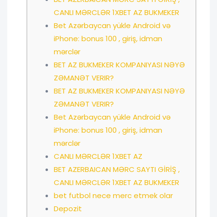
CANLI MƏRCLƏR 1XBET AZ BUKMEKER
Bet Azərbaycan yükle Android və
iPhone: bonus 100 , giriş, idman
mərclər
BET AZ BUKMEKER KOMPANIYASI NƏYƏ
ZƏMANƏT VERIR?
BET AZ BUKMEKER KOMPANIYASI NƏYƏ
ZƏMANƏT VERIR?
Bet Azərbaycan yükle Android və
iPhone: bonus 100 , giriş, idman
mərclər
CANLI MƏRCLƏR 1XBET AZ
BET AZERBAICAN MƏRC SAYTI GİRİŞ ,
CANLI MƏRCLƏR 1XBET AZ BUKMEKER
bet futbol nece merc etmek olar
Depozit