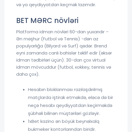
və ya qeydiyyatdan keçmək lazımdır.
BET MƏRC növləri
Platforma idman növləri 60-dan yuxarıdır –
Ən məşhur (Futbol və Tennis) -dən az
populyarlığa (Bilyard və Surf) qədər. Brend
eyni zamanda canlı bahislər təklif edir (əksər
idman tədbirləri üçün). 30-dan çox virtual
idman mövcuddur (futbol, ​​xokkey, tennis və
daha çox).
Hesabın bloklanması razılaşdırılmış
matçlarda iştirak etməkdə, eləcə də bir
neçə hesabı qeydiyyatdan keçirməkdə
şübhəli bilinən müştəriləri gözləyir.
1xBet kazino ən böyük beynəlxalq
bukmeker kontorlarından biridir.