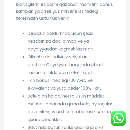
bahisçilərin etibarını qazanan möhkəm bonus
kampaniyaları ilə yüz minlərlə istifadəçi
tərəfindən üstünlük verilir.
Depoziti doldurmaq üçün şəxsi
hesabınıza daxil olmaq və ya
qeydiyyatdan keçmək lazımdır.
Ölkəni və istədiyiniz valyutanı
göstərin.Qeydiyyat haqqında ətraflı
məlumat əldə edin 1xBet 1xbet.
İlkin bonus məbləği 100 Avro və
ekvivalent valyuta qədər 100% -dir.
Belə olan halda, hətta uzun müddət
müsbət balansda qalsa belə, oyunçular
qazanılmış vəsaitləri problemsiz şəkildə
çıxara biləcəklər.
Saytında bütün Funksionallıqna çıxış