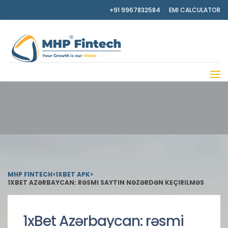
+91 9967832584
EMI CALCULATOR
MHP FINTECH
>
1XBET APK
>
1XBET AZƏRBAYCAN: RƏSMI SAYTIN NƏZƏRDƏN KEÇIRILMƏS
1xBet Azərbaycan: rəsmi