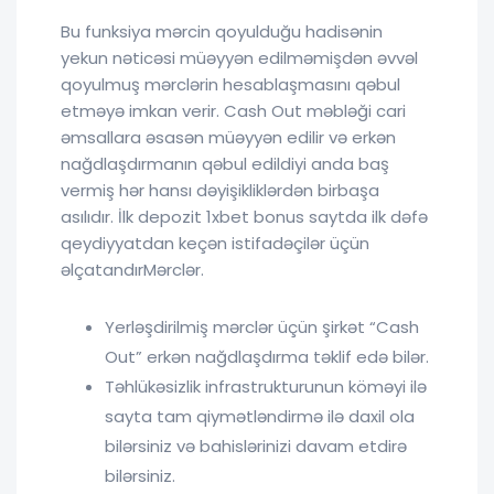
Bu funksiya mərcin qoyulduğu hadisənin
yekun nəticəsi müəyyən edilməmişdən əvvəl
qoyulmuş mərclərin hesablaşmasını qəbul
etməyə imkan verir. Cash Out məbləği cari
əmsallara əsasən müəyyən edilir və erkən
nağdlaşdırmanın qəbul edildiyi anda baş
vermiş hər hansı dəyişikliklərdən birbaşa
asılıdır. İlk depozit 1xbet bonus saytda ilk dəfə
qeydiyyatdan keçən istifadəçilər üçün
əlçatandırMərclər.
Yerləşdirilmiş mərclər üçün şirkət “Cash
Out” erkən nağdlaşdırma təklif edə bilər.
Təhlükəsizlik infrastrukturunun köməyi ilə
sayta tam qiymətləndirmə ilə daxil ola
bilərsiniz və bahislərinizi davam etdirə
bilərsiniz.