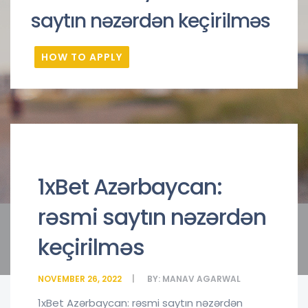
saytın nəzərdən keçirilməs
HOW TO APPLY
1xBet Azərbaycan:
rəsmi saytın nəzərdən
keçirilməs
NOVEMBER 26, 2022
BY:
MANAV AGARWAL
1xBet Azərbaycan: rəsmi saytın nəzərdən