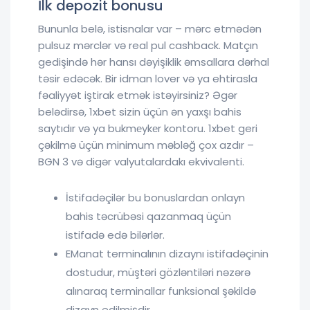
İlk depozit bonusu
Bununla belə, istisnalar var – mərc etmədən
pulsuz mərclər və real pul cashback. Matçın
gedişində hər hansı dəyişiklik əmsallara dərhal
təsir edəcək. Bir idman lover və ya ehtirasla
fəaliyyət iştirak etmək istəyirsiniz? Əgər
belədirsə, 1xbet sizin üçün ən yaxşı bahis
saytıdır və ya bukmеykеr kontoru. 1xbet geri
çəkilmə üçün minimum məbləğ çox azdır –
BGN 3 və digər valyutalardakı ekvivalenti.
İstifadəçilər bu bonuslardan onlayn
bahis təcrübəsi qazanmaq üçün
istifadə edə bilərlər.
EManat terminalının dizaynı istifadəçinin
dostudur, müştəri gözləntiləri nəzərə
alınaraq terminallar funksional şəkildə
dizayn edilmişdir.