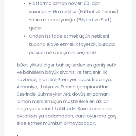
Platforma idman növləri 60-dan
yuxarıdır – Ən məşhur (Futbol və Tennis)
-dən az populyarlığa (Bilyard və Surf)
qədər.
Ondan istifadə etmək üçün nəticəni
kupona əlavə etmək kifayətdir, burada
pulsuz mərc seçimini seçirsiniz.
1xBet şirkəti digər bahisçilərdən ən geniş sətir
və bahislərin böyük siyahısı ilə fərqlənir. İlk
növbədə, İngiltərə Premyer Liqası, İspaniya,
Almaniya, İtaliya və Fransa çempionatları
üzərində. Bukmeyker APL döyüşləri zamanı
idman mərcləri üçün müştərilərə ən azı bir
neçə yüz variant təklif edir. Şəxsi kabinetdə
avtorizasiya saxlamadan, canlı oyunlara çıxış
əldə etmək mümkün olmayacaqdır.