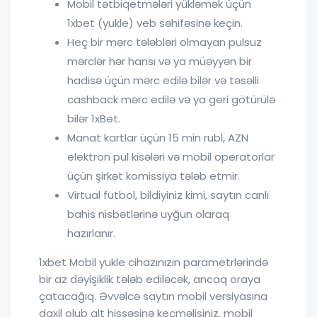
Mobil tətbiqetmələri yükləmək üçün
1xbet (yukle) veb səhifəsinə keçin.
Heç bir mərc tələbləri olmayan pulsuz
mərclər hər hansı və ya müəyyən bir
hadisə üçün mərc edilə bilər və təsəlli
cashback mərc edilə və ya geri götürülə
bilər 1xBet.
Manat kartlar üçün 15 min rubl, AZN
elektron pul kisələri və mobil operatorlar
üçün şirkət komissiya tələb etmir.
Virtual futbol, bildiyiniz kimi, saytın canlı
bahis nisbətlərinə uyğun olaraq
hazırlanır.
1xbet Mobil yukle cihazınızın parametrlərində
bir az dəyişiklik tələb ediləcək, ancaq oraya
çatacağıq. Əvvəlcə saytın mobil versiyasına
daxil olub alt hissəsinə keçməlisiniz, mobil