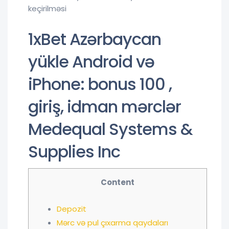
keçirilməsi
1xBet Azərbaycan
yükle Android və
iPhone: bonus 100 ,
giriş, idman mərclər
Medequal Systems &
Supplies Inc
Content
Depozit
Mərc və pul çıxarma qaydaları