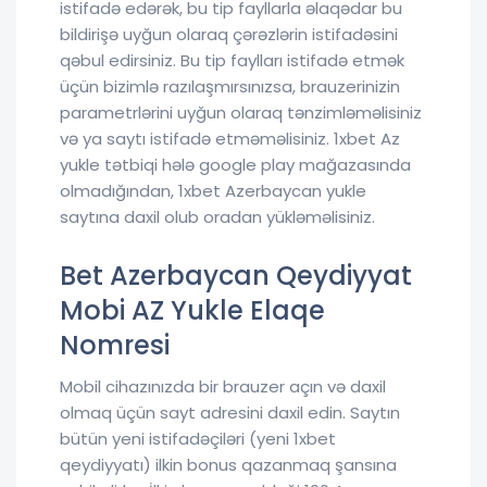
istifadə edərək, bu tip fayllarla əlaqədar bu
bildirişə uyğun olaraq çərəzlərin istifadəsini
qəbul edirsiniz. Bu tip faylları istifadə etmək
üçün bizimlə razılaşmırsınızsa, brauzerinizin
parametrlərini uyğun olaraq tənzimləməlisiniz
və ya saytı istifadə etməməlisiniz. 1xbet Az
yukle tətbiqi hələ google play mağazasında
olmadığından, 1xbet Azerbaycan yukle
saytına daxil olub oradan yükləməlisiniz.
Bet Azerbaycan Qeydiyyat
Mobi AZ Yukle Elaqe
Nomresi
Mobil cihazınızda bir brauzer açın və daxil
olmaq üçün sayt adresini daxil edin. Saytın
bütün yeni istifadəçiləri (yeni 1xbet
qeydiyyatı) ilkin bonus qazanmaq şansına