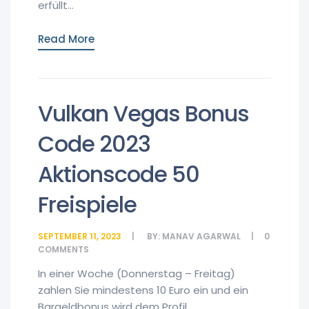
erfüllt...
Read More
Vulkan Vegas Bonus
Code 2023
Aktionscode 50
Freispiele
SEPTEMBER 11, 2023
BY:
MANAV AGARWAL
0
COMMENTS
In einer Woche (Donnerstag – Freitag)
zahlen Sie mindestens 10 Euro ein und ein
Bargeldbonus wird dem Profil