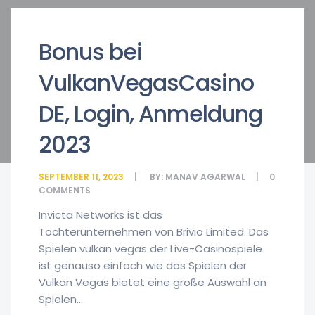
Bonus bei
VulkanVegasCasino
DE, Login, Anmeldung
2023
SEPTEMBER 11, 2023
BY:
MANAV AGARWAL
0
COMMENTS
Invicta Networks ist das
Tochterunternehmen von Brivio Limited. Das
Spielen vulkan vegas der Live-Casinospiele
ist genauso einfach wie das Spielen der
Vulkan Vegas bietet eine große Auswahl an
Spielen...