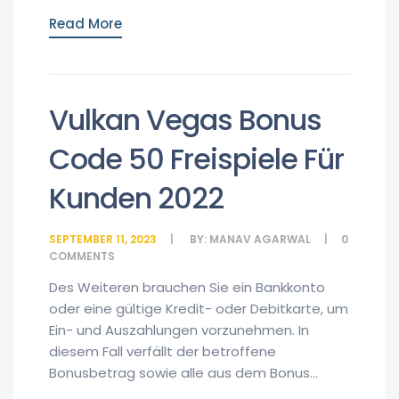
Read More
Vulkan Vegas Bonus
Code 50 Freispiele Für
Kunden 2022
SEPTEMBER 11, 2023
BY:
MANAV AGARWAL
0
COMMENTS
Des Weiteren brauchen Sie ein Bankkonto
oder eine gültige Kredit- oder Debitkarte, um
Ein- und Auszahlungen vorzunehmen. In
diesem Fall verfällt der betroffene
Bonusbetrag sowie alle aus dem Bonus...