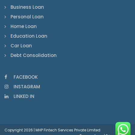
Business Loan
Personal Loan
Home Loan
Education Loan
Car Loan
Debt Consolidation
FACEBOOK
INSTAGRAM
LINKED IN
Copyright 2026 | MHP Fintech Services Private Limited