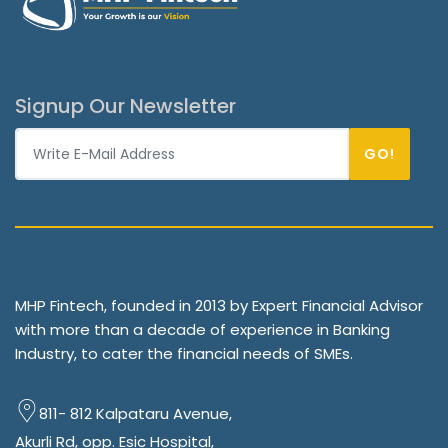
Signup Our Newsletter
GO!
MHP Fintech, founded in 2013 by Expert Financial Advisor
with more than a decade of experience in Banking
Industry, to cater the financial needs of SMEs.
811- 812 Kalpataru Avenue,
Akurli Rd, opp. Esic Hospital,