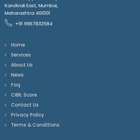
Kandivali East, Mumbai,
Maharashtra 400101
+91 9967832584
Home
Services
About Us
News
Faq
CIBIL Score
Contact Us
Privacy Policy
Terms & Conditions