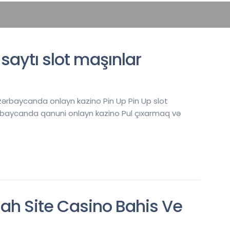
saytı slot maşınlar
Azərbaycanda onlayn kazino Pin Up Pin Up slot
rbaycanda qanuni onlayn kazino Pul çıxarmaq və
 Sah Site Casino Bahis Ve