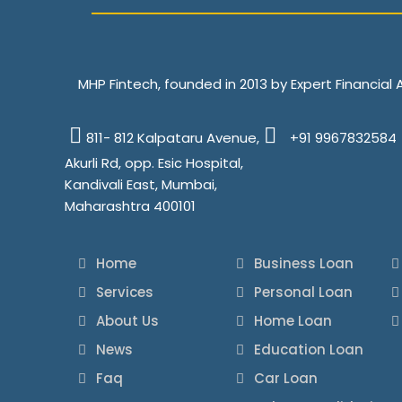
MHP Fintech, founded in 2013 by Expert Financial
811- 812 Kalpataru Avenue,
+91 9967832584
Akurli Rd, opp. Esic Hospital,
Kandivali East, Mumbai,
Maharashtra 400101
Home
Business Loan
Services
Personal Loan
About Us
Home Loan
News
Education Loan
Faq
Car Loan