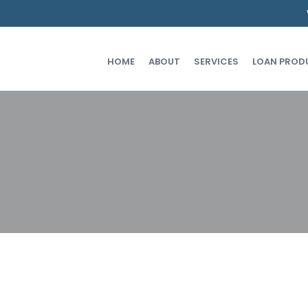
HOME
ABOUT
SERVICES
LOAN PROD