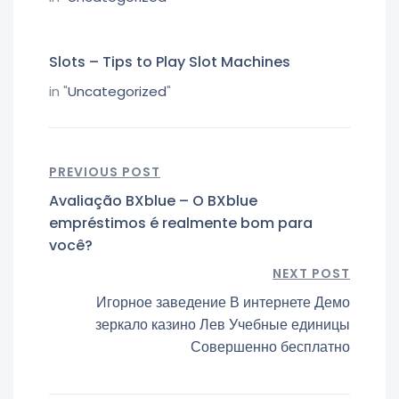
Slots – Tips to Play Slot Machines
in "
Uncategorized
"
PREVIOUS POST
Avaliação BXblue – O BXblue
empréstimos é realmente bom para
você?
NEXT POST
Игорное заведение В интернете Демо
зеркало казино Лев Учебные единицы
Совершенно бесплатно