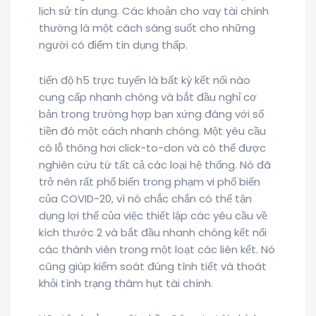
lịch sử tín dụng. Các khoản cho vay tài chính
thường là một cách sáng suốt cho những
người có điểm tín dụng thấp.
tiến độ h5 trực tuyến là bất kỳ kết nối nào
cung cấp nhanh chóng và bắt đầu nghỉ cơ
bản trong trường hợp bạn xứng đáng với số
tiền đó một cách nhanh chóng. Một yêu cầu
có lỗ thông hơi click-to-don và có thể được
nghiên cứu từ tất cả các loại hệ thống. Nó đã
trở nên rất phổ biến trong phạm vi phổ biến
của COVID-20, vì nó chắc chắn có thể tận
dụng lợi thế của việc thiết lập các yêu cầu về
kích thước 2 và bắt đầu nhanh chóng kết nối
các thành viên trong một loạt các liên kết. Nó
cũng giúp kiểm soát đúng tình tiết và thoát
khỏi tình trạng thâm hụt tài chính.