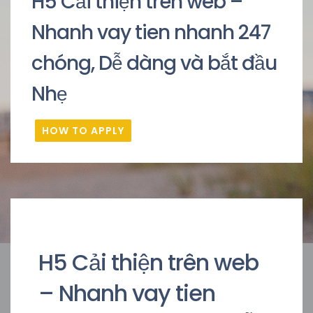
H5 Cải thiện trên web –
Nhanh vay tien nhanh 247
chóng, Dễ dàng và bắt đầu
Nhẹ
HOW TO APPLY
H5 Cải thiện trên web
– Nhanh vay tien