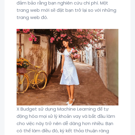
đảm bảo rằng bạn nghiên cứu chi phí. Một
trang web mới sẽ đặt bạn trở lại so với những
trang web đó.
X Budget sử dụng Machine Learning để tự
động hóa mọi xử lý khoản vay và bắt đầu làm
cho việc này trở nên dễ dàng hơn nhiều.
Bạn
có thể làm điều đó, ký kết thỏa thuận ràng