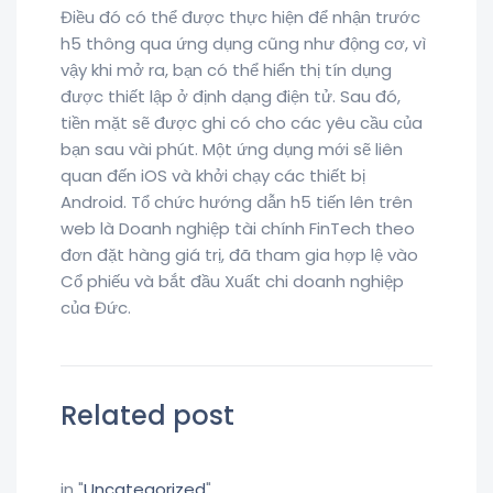
Điều đó có thể được thực hiện để nhận trước
h5 thông qua ứng dụng cũng như động cơ, vì
vậy khi mở ra, bạn có thể hiển thị tín dụng
được thiết lập ở định dạng điện tử. Sau đó,
tiền mặt sẽ được ghi có cho các yêu cầu của
bạn sau vài phút. Một ứng dụng mới sẽ liên
quan đến iOS và khởi chạy các thiết bị
Android. Tổ chức hướng dẫn h5 tiến lên trên
web là Doanh nghiệp tài chính FinTech theo
đơn đặt hàng giá trị, đã tham gia hợp lệ vào
Cổ phiếu và bắt đầu Xuất chi doanh nghiệp
của Đức.
Related post
in "
Uncategorized
"