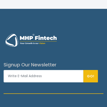
Signup Our Newsletter
GO!