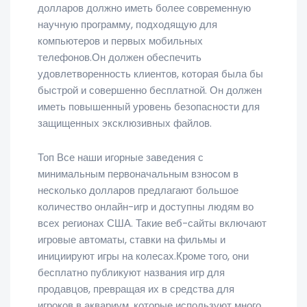
долларов должно иметь более современную
научную программу, подходящую для
компьютеров и первых мобильных
телефонов.Он должен обеспечить
удовлетворенность клиентов, которая была бы
быстрой и совершенно бесплатной. Он должен
иметь повышенный уровень безопасности для
защищенных эксклюзивных файлов.
Топ Все наши игорные заведения с
минимальным первоначальным взносом в
несколько долларов предлагают большое
количество онлайн-игр и доступны людям во
всех регионах США. Такие веб-сайты включают
игровые автоматы, ставки на фильмы и
инициируют игры на колесах.Кроме того, они
бесплатно публикуют названия игр для
продавцов, превращая их в средства для
игроков в аквариум, которые используют много