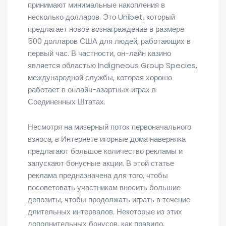
принимают минимальные накопления в
несколько долларов. Это Unibet, который
предлагает новое вознаграждение в размере
500 долларов США для людей, работающих в
первый час. В частности, он-лайн казино
является областью Indigneous Group Species,
международной службы, которая хорошо
работает в онлайн-азартных играх в
Соединенных Штатах.
Несмотря на мизерный поток первоначального
взноса, в Интернете игорные дома наверняка
предлагают большое количество рекламы и
запускают бонусные акции. В этой статье
реклама предназначена для того, чтобы
посоветовать участникам вносить большие
депозиты, чтобы продолжать играть в течение
длительных интервалов. Некоторые из этих
дополнительных бонусов, как правило,