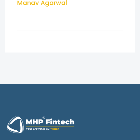
Manav Agarwal