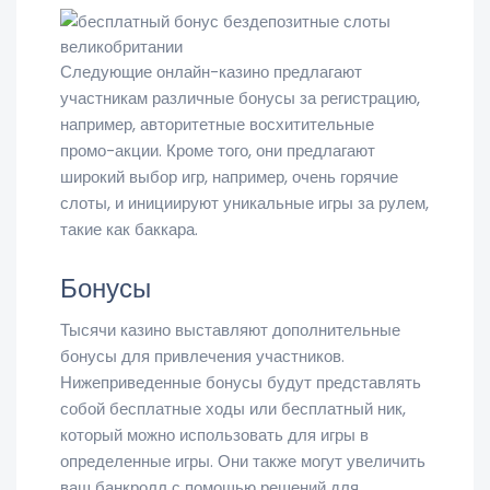
Следующие онлайн-казино предлагают
участникам различные бонусы за регистрацию,
например, авторитетные восхитительные
промо-акции.
Кроме того, они предлагают
широкий выбор игр, например, очень горячие
слоты, и инициируют уникальные игры за рулем,
такие как баккара.
Бонусы
Тысячи казино выставляют дополнительные
бонусы для привлечения участников.
Нижеприведенные бонусы будут представлять
собой бесплатные ходы или бесплатный ник,
который можно использовать для игры в
определенные игры. Они также могут увеличить
ваш банкролл с помощью решений для