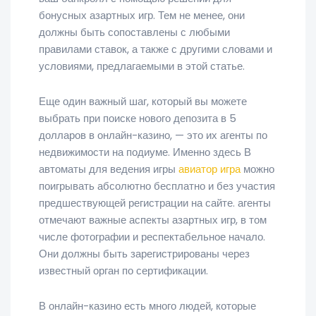
бонусных азартных игр. Тем не менее, они
должны быть сопоставлены с любыми
правилами ставок, а также с другими словами и
условиями, предлагаемыми в этой статье.
Еще один важный шаг, который вы можете
выбрать при поиске нового депозита в 5
долларов в онлайн-казино, — это их агенты по
недвижимости на подиуме. Именно здесь В
автоматы для ведения игры
авиатор игра
можно
поигрывать абсолютно бесплатно и без участия
предшествующей регистрации на сайте. агенты
отмечают важные аспекты азартных игр, в том
числе фотографии и респектабельное начало.
Они должны быть зарегистрированы через
известный орган по сертификации.
В онлайн-казино есть много людей, которые