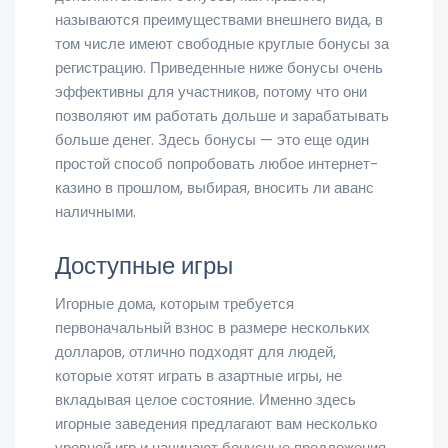
называются преимуществами внешнего вида, в
том числе имеют свободные круглые бонусы за
регистрацию. Приведенные ниже бонусы очень
эффективны для участников, потому что они
позволяют им работать дольше и зарабатывать
больше денег. Здесь бонусы — это еще один
простой способ попробовать любое интернет-
казино в прошлом, выбирая, вносить ли аванс
наличными.
Доступные игры
Игорные дома, которым требуется
первоначальный взнос в размере нескольких
долларов, отлично подходят для людей,
которые хотят играть в азартные игры, не
вкладывая целое состояние. Именно здесь
игорные заведения предлагают вам несколько
уровней игр и начинают бонусные предложения,