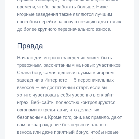
времени, чтобы заработать больше. Ниже
игорные заведения также являются лучшим
способом перейти на новую позицию для ставок
до более крупного первоначального взноса.
Правда
Начало для игорного заведения может быть
тревожным, рассчитанным на новых участников.
Слава богу, самая дешевая сумма в игорном
заведении в Интернете — 5 первоначальных
взносов — не достаточный старт, если вы
хотите чувствовать себя уверенно в онлайн-
играх. Веб-сайты полностью контролируются
органами аккредитации, что делает их
безопасными. Кроме того, они, как правило, дают
вам вознаграждение без первоначального
взноса или даже приятный бонус, чтобы новые