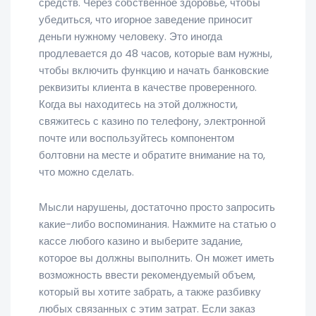
средств. Через собственное здоровье, чтобы
убедиться, что игорное заведение приносит
деньги нужному человеку. Это иногда
продлевается до 48 часов, которые вам нужны,
чтобы включить функцию и начать банковские
реквизиты клиента в качестве проверенного.
Когда вы находитесь на этой должности,
свяжитесь с казино по телефону, электронной
почте или воспользуйтесь компонентом
болтовни на месте и обратите внимание на то,
что можно сделать.
Мысли нарушены, достаточно просто запросить
какие-либо воспоминания. Нажмите на статью о
кассе любого казино и выберите задание,
которое вы должны выполнить. Он может иметь
возможность ввести рекомендуемый объем,
который вы хотите забрать, а также разбивку
любых связанных с этим затрат. Если заказ