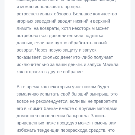
и можно использовать процесс
ретроспективных обзоров. Большое количество
игорных заведений вводят нижний и верхний
лимиты на возвраты, хотя некоторым может
потребоваться дополнительная подпитка
данных, если вам нужно обработать новый
возврат. Через новую защиту и запуск
показывает, сколько денег кто-либо получает
исключительно за ваши деньги, и запуск Майкла
как отправка в другое собрание.
В то время как некоторым участникам будет
заманчиво испытать свой бывший выигрыш, это
вовсе не рекомендуется, если вы не превратите
его в «лимит банка» вместе с другими методами
домашнего пополнения банкролла. Запись
приведенных ниже процедур может помочь вам
избежать тенденции перерасхода средств, что