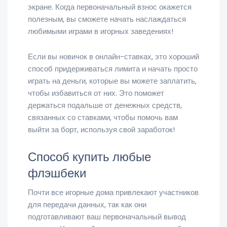
экране. Когда первоначальный взнос окажется
полезным, вы сможете начать наслаждаться
любимыми играми в игорных заведениях!
Если вы новичок в онлайн-ставках, это хороший
способ придерживаться лимита и начать просто
играть на деньги, которые вы можете заплатить,
чтобы избавиться от них. Это поможет
держаться подальше от денежных средств,
связанных со ставками, чтобы помочь вам
выйти за борт, используя свой заработок!
Способ купить любые
флэшбеки
Почти все игорные дома привлекают участников
для передачи данных, так как они
подготавливают ваш первоначальный вывод