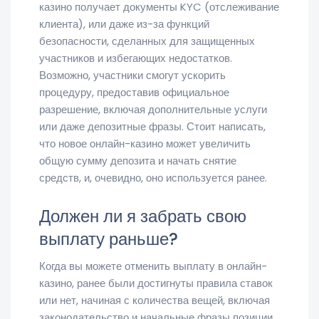
казино получает документы KYC (отслеживание
клиента), или даже из-за функций
безопасности, сделанных для защищенных
участников и избегающих недостатков.
Возможно, участники смогут ускорить
процедуру, предоставив официальное
разрешение, включая дополнительные услуги
или даже депозитные фразы. Стоит написать,
что новое онлайн-казино может увеличить
общую сумму депозита и начать снятие
средств, и, очевидно, оно используется ранее.
Должен ли я забрать свою
выплату раньше?
Когда вы можете отменить выплату в онлайн-
казино, ранее были достигнуты правила ставок
или нет, начиная с количества вещей, включая
законодательство и начальные фразы позиции,