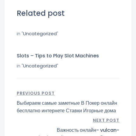
Related post
in "
Uncategorized
"
Slots – Tips to Play Slot Machines
in "
Uncategorized
"
PREVIOUS POST
Выбираем самые заметные В Покер онлайн
бесплатно интернете Ставки Игорные дома
NEXT POST
Важность онлайн- vulcan-