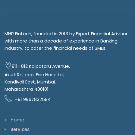
MHP Fintech, founded in 2013 by Expert Financial Advisor
with more than a decade of experience in Banking
Industry, to cater the financial needs of SMEs.
811- 812 Kalpataru Avenue,
Akurli Rd, opp. Esic Hospital,
Kandivali East, Mumbai,
Maharashtra 400101
+91 9967832584
Home
Services