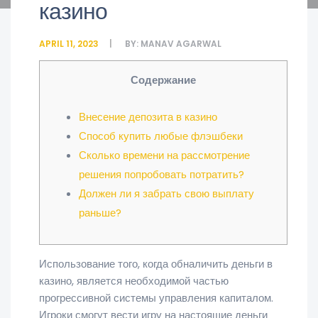
казино
APRIL 11, 2023
BY:
MANAV AGARWAL
Содержание
Внесение депозита в казино
Способ купить любые флэшбеки
Сколько времени на рассмотрение
решения попробовать потратить?
Должен ли я забрать свою выплату
раньше?
Использование того, когда обналичить деньги в
казино, является необходимой частью
прогрессивной системы управления капиталом.
Игроки смогут вести игру на настоящие деньги