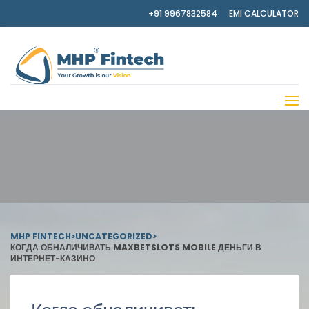
+91 9967832584
EMI CALCULATOR
MHP FINTECH
>
UNCATEGORIZED
>
КОГДА ОБНАЛИЧИВАТЬ MAXBETSLOTS MOBILE ДЕНЬГИ В
ИНТЕРНЕТ-КАЗИНО