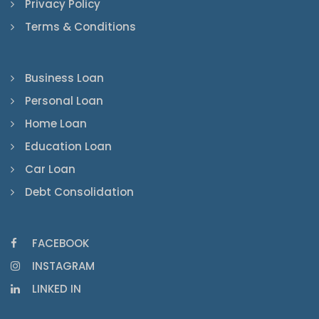
Privacy Policy
Terms & Conditions
Business Loan
Personal Loan
Home Loan
Education Loan
Car Loan
Debt Consolidation
FACEBOOK
INSTAGRAM
LINKED IN