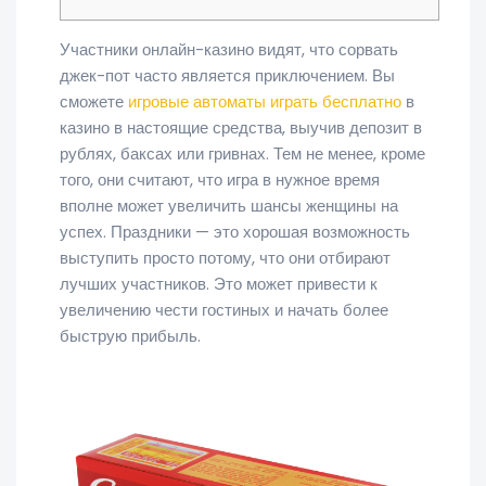
Участники онлайн-казино видят, что сорвать
джек-пот часто является приключением. Вы
сможете
игровые автоматы играть бесплатно
в
казино в настоящие средства, выучив депозит в
рублях, баксах или гривнах. Тем не менее, кроме
того, они считают, что игра в нужное время
вполне может увеличить шансы женщины на
успех. Праздники — это хорошая возможность
выступить просто потому, что они отбирают
лучших участников.
Это может привести к
увеличению чести гостиных и начать более
быструю прибыль.