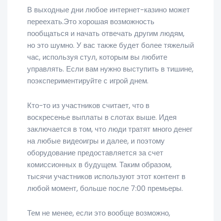
В выходные дни любое интернет-казино может
переехать.Это хорошая возможность
пообщаться и начать отвечать другим людям,
но это шумно. У вас также будет более тяжелый
час, используя стул, которым вы любите
управлять. Если вам нужно выступить в тишине,
поэкспериментируйте с игрой днем.
Кто-то из участников считает, что в
воскресенье выплаты в слотах выше. Идея
заключается в том, что люди тратят много денег
на любые видеоигры и далее, и поэтому
оборудование предоставляется за счет
комиссионных в будущем. Таким образом,
тысячи участников используют этот контент в
любой момент, больше после 7:00 премьеры.
Тем не менее, если это вообще возможно,