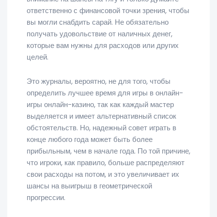
ответственно с финансовой точки зрения, чтобы
вы могли снабдить сарай. Не обязательно
получать удовольствие от наличных денег,
которые вам нужны для расходов или других
целей.
Это журналы, вероятно, не для того, чтобы
определить лучшее время для игры в онлайн-
игры онлайн-казино, так как каждый мастер
выделяется и имеет альтернативный список
обстоятельств. Но, надежный совет играть в
конце любого года может быть более
прибыльным, чем в начале года. По той причине,
что игроки, как правило, больше распределяют
свои расходы на потом, и это увеличивает их
шансы на выигрыш в геометрической
прогрессии.