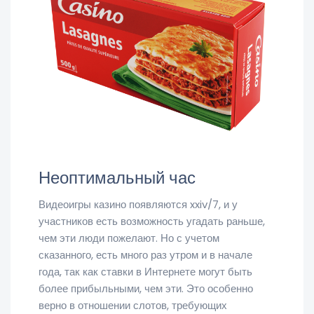
Неоптимальный час
Видеоигры казино появляются xxiv/7, и у
участников есть возможность угадать раньше,
чем эти люди пожелают. Но с учетом
сказанного, есть много раз утром и в начале
года, так как ставки в Интернете могут быть
более прибыльными, чем эти. Это особенно
верно в отношении слотов, требующих