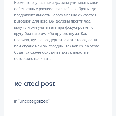
Кроме того, участники должны учитывать свои
собственные расписания, чтобы выбрать, где
продолжительность нового месяца считается
выгодной для него. Вы должны пройти час,
могут ли они учитывать при фокусировке по
кругу без какого-либо другого шума. Как
правило, лучше воздержаться от ставок, если
вам скучно или вы голодны, так как из-за этого
будет сложнее сохранять актуальность и
осторожно начинать.
Related post
in "
Uncategorized
"