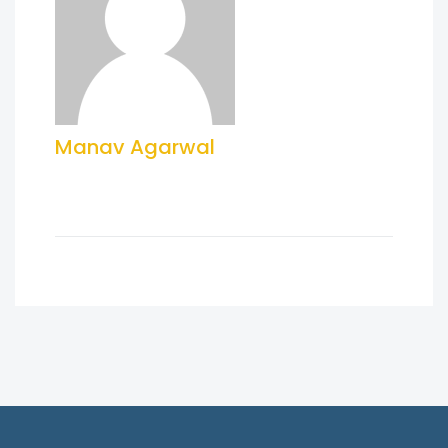
Manav Agarwal