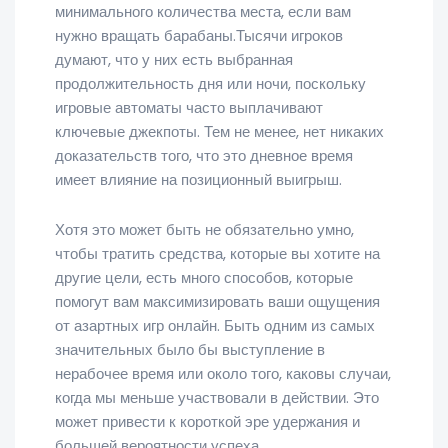
минимального количества места, если вам
нужно вращать барабаны.Тысячи игроков
думают, что у них есть выбранная
продолжительность дня или ночи, поскольку
игровые автоматы часто выплачивают
ключевые джекпоты. Тем не менее, нет никаких
доказательств того, что это дневное время
имеет влияние на позиционный выигрыш.
Хотя это может быть не обязательно умно,
чтобы тратить средства, которые вы хотите на
другие цели, есть много способов, которые
помогут вам максимизировать ваши ощущения
от азартных игр онлайн. Быть одним из самых
значительных было бы выступление в
нерабочее время или около того, каковы случаи,
когда мы меньше участвовали в действии. Это
может привести к короткой эре удержания и
большей вероятности успеха.