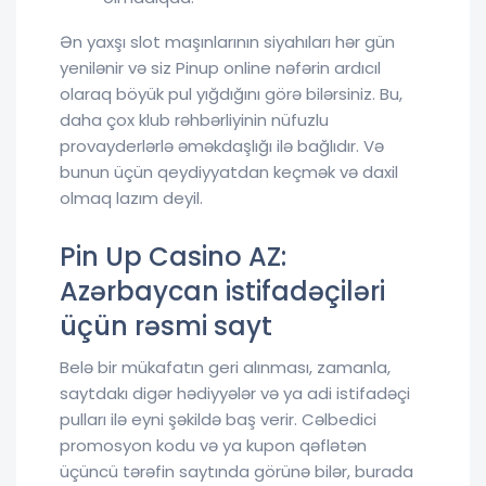
Ən yaxşı slot maşınlarının siyahıları hər gün
yenilənir və siz Pinup online nəfərin ardıcıl
olaraq böyük pul yığdığını görə bilərsiniz. Bu,
daha çox klub rəhbərliyinin nüfuzlu
provayderlərlə əməkdaşlığı ilə bağlıdır. Və
bunun üçün qeydiyyatdan keçmək və daxil
olmaq lazım deyil.
Pin Up Casino AZ:
Azərbaycan istifadəçiləri
üçün rəsmi sayt
Belə bir mükafatın geri alınması, zamanla,
saytdakı digər hədiyyələr və ya adi istifadəçi
pulları ilə eyni şəkildə baş verir. Cəlbedici
promosyon kodu və ya kupon qəflətən
üçüncü tərəfin saytında görünə bilər, burada