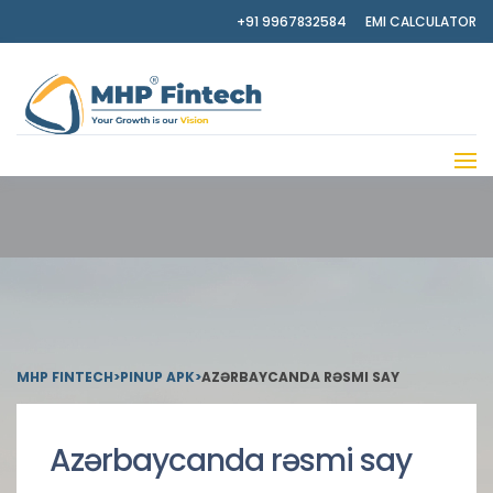
+91 9967832584
EMI CALCULATOR
MHP FINTECH
>
PINUP APK
>
AZƏRBAYCANDA RƏSMI SAY
Azərbaycanda rəsmi say