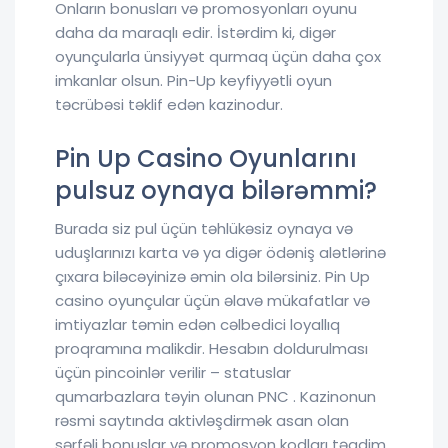
Onların bonusları və promosyonları oyunu
daha da maraqlı edir. İstərdim ki, digər
oyunçularla ünsiyyət qurmaq üçün daha çox
imkanlar olsun. Pin-Up keyfiyyətli oyun
təcrübəsi təklif edən kazinodur.
Pin Up Casino Oyunlarını
pulsuz oynaya bilərəmmi?
Burada siz pul üçün təhlükəsiz oynaya və
uduşlarınızı karta və ya digər ödəniş alətlərinə
çıxara biləcəyinizə əmin ola bilərsiniz. Pin Up
casino oyunçular üçün əlavə mükafatlar və
imtiyazlar təmin edən cəlbedici loyallıq
proqramına malikdir. Hesabın doldurulması
üçün pincoinlər verilir – statuslar
qumarbazlara təyin olunan PNC . Kazinonun
rəsmi saytında aktivləşdirmək asan olan
sərfəli bonuslar və promosyon kodları təqdim