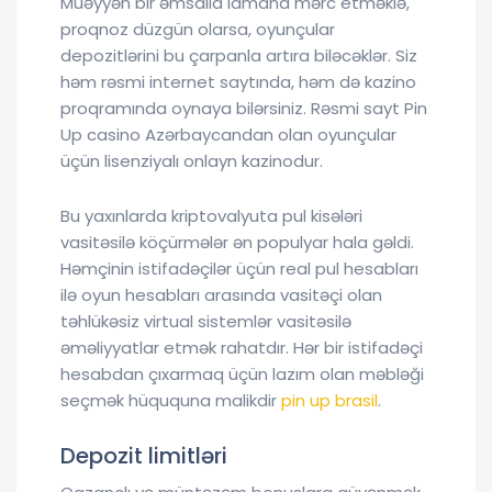
Müəyyən bir əmsalla idmana mərc etməklə,
proqnoz düzgün olarsa, oyunçular
depozitlərini bu çarpanla artıra biləcəklər. Siz
həm rəsmi internet saytında, həm də kazino
proqramında oynaya bilərsiniz. Rəsmi sayt Pin
Up casino Azərbaycandan olan oyunçular
üçün lisenziyalı onlayn kazinodur.
Bu yaxınlarda kriptovalyuta pul kisələri
vasitəsilə köçürmələr ən populyar hala gəldi.
Həmçinin istifadəçilər üçün real pul hesabları
ilə oyun hesabları arasında vasitəçi olan
təhlükəsiz virtual sistemlər vasitəsilə
əməliyyatlar etmək rahatdır. Hər bir istifadəçi
hesabdan çıxarmaq üçün lazım olan məbləği
seçmək hüququna malikdir
pin up brasil
.
Depozit limitləri