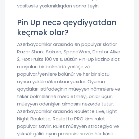
vasitəsilə yoxlanıldıqdan sonra təyin
Pin Up necə qeydiyyatdan
keçmək olar?
Azərbaycanlılar arasında ən populyar slotlar
Razor Shark, Sakura, SpaceWars, Deal or Alive
2, Hot Fruits 100 və s. Bütün Pin-Up kazino slot
maşınları bir bölmədə yerləşir və
populyar/yenilərə bölünür və hər bir slotu
ayrıca yükləmək imkanı yoxdur. Oyunun
qaydaları istifadəçinin müəyyən nömrələrə və
təkər bölmələrinə mərc etməyi, onlar üçün
müəyyən ödənişləri almasını nəzərdə tutur.
Azərbaycanlılar arasında Roulette Live, Light
Night Roulette, Roulette PRO kimi rulet
populyar sayılır. Rulet müəyyən strategiya və
yüksək gəlirli oyun prosesini sevən hər kəsə