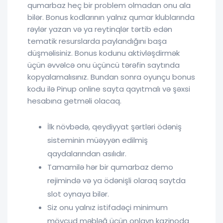
qumarbaz heç bir problem olmadan onu ala
bilər. Bonus kodlarının yalnız qumar klublarında
rəylər yazan və ya reytinqlər tərtib edən
tematik resurslarda paylandığını başa
düşməlisiniz. Bonus kodunu aktivləşdirmək
üçün əvvəlcə onu üçüncü tərəfin saytında
kopyalamalısınız. Bundan sonra oyunçu bonus
kodu ilə Pinup online sayta qayıtmalı və şəxsi
hesabına getməli olacaq.
İlk növbədə, qeydiyyat şərtləri ödəniş
sisteminin müəyyən edilmiş
qaydalarından asılıdır.
Tamamilə hər bir qumarbaz demo
rejimində və ya ödənişli olaraq saytda
slot oynaya bilər.
Siz onu yalnız istifadəçi minimum
mövcud məbləğ üçün onlayn kazinoda