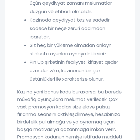
üçün qeydiyyat zamanı məlumatlar
düzgün və etibarlı olmalıdır.
Kazinoda qeydiyyat tez və sadədir,
sadəcə bir neçə zəruri addımdan
ibarətdir.
Siz heç bir yükləmə olmadan onlayn
stolüstü oyunları oynaya bilərsiniz.
Pin Up şirkətinin fəaliyyəti kifayət qədər
uzundur və o, kazinonun bir çox
üstünlükləri ilə xarakterizə olunur.
Kazino yeni bonus kodu buraxarsa, bu barədə
müvafiq oyunçulara məlumat veriləcək. Çox
vaxt promosyon kodları sizə əlavə pulsuz
fırlanma seansını aktivləşdirməyə, hesabınıza
birdəfəlik pul almağa və ya oynamaq üçün
başqa motivasiya qazanmağa imkan verir.
Promosyon kodunun həmişə istifadə müddəti