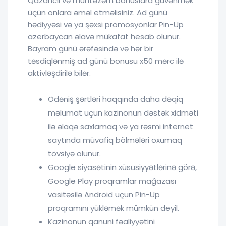
Qazanclı və müntəzəm bonuslara güvənmək
üçün onlara əməl etməlisiniz. Ad günü
hədiyyəsi və ya şəxsi promosyonlar Pin-Up
azerbaycan əlavə mükafat hesab olunur.
Bayram günü ərəfəsində və hər bir
təsdiqlənmiş ad günü bonusu x50 mərc ilə
aktivləşdirilə bilər.
Ödəniş şərtləri haqqında daha dəqiq
məlumat üçün kazinonun dəstək xidməti
ilə əlaqə saxlamaq və ya rəsmi internet
saytında müvafiq bölmələri oxumaq
tövsiyə olunur.
Google siyasətinin xüsusiyyətlərinə görə,
Google Play proqramlar mağazası
vasitəsilə Android üçün Pin-Up
proqramını yükləmək mümkün deyil.
Kazinonun qanuni fəaliyyətini