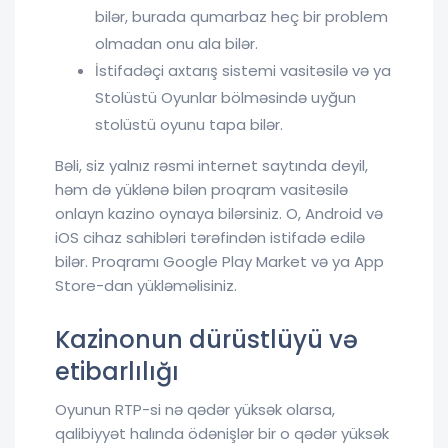
bilər, burada qumarbaz heç bir problem
olmadan onu ala bilər.
İstifadəçi axtarış sistemi vasitəsilə və ya
Stolüstü Oyunlar bölməsində uyğun
stolüstü oyunu tapa bilər.
Bəli, siz yalnız rəsmi internet saytında deyil,
həm də yüklənə bilən proqram vasitəsilə
onlayn kazino oynaya bilərsiniz. O, Android və
iOS cihaz sahibləri tərəfindən istifadə edilə
bilər. Proqramı Google Play Market və ya App
Store-dan yükləməlisiniz.
Kazinonun dürüstlüyü və
etibarlılığı
Oyunun RTP-si nə qədər yüksək olarsa,
qalibiyyət halında ödənişlər bir o qədər yüksək