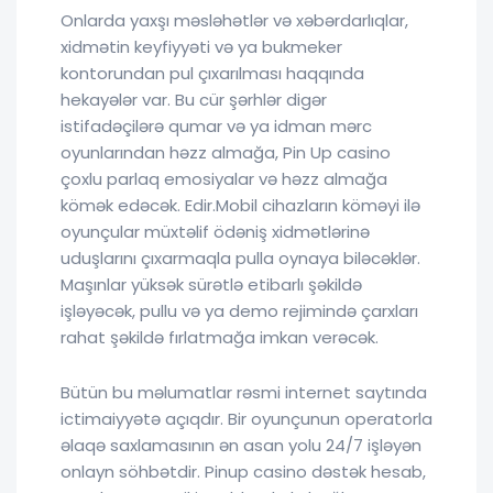
Onlarda yaxşı məsləhətlər və xəbərdarlıqlar,
xidmətin keyfiyyəti və ya bukmeker
kontorundan pul çıxarılması haqqında
hekayələr var. Bu cür şərhlər digər
istifadəçilərə qumar və ya idman mərc
oyunlarından həzz almağa, Pin Up casino
çoxlu parlaq emosiyalar və həzz almağa
kömək edəcək. Edir.Mobil cihazların köməyi ilə
oyunçular müxtəlif ödəniş xidmətlərinə
uduşlarını çıxarmaqla pulla oynaya biləcəklər.
Maşınlar yüksək sürətlə etibarlı şəkildə
işləyəcək, pullu və ya demo rejimində çarxları
rahat şəkildə fırlatmağa imkan verəcək.
Bütün bu məlumatlar rəsmi internet saytında
ictimaiyyətə açıqdır. Bir oyunçunun operatorla
əlaqə saxlamasının ən asan yolu 24/7 işləyən
onlayn söhbətdir. Pinup casino dəstək hesab,