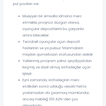
pul yuvaları var.
Müəyyən bir əmsalla idmana mərc
etməklə, proqnoz düzgün olarsa,
oyunçular depozitlərini bu çarpanla
artıra biləcəklər.
Təcrübəli oyunçular üçün depozit
faizlərinin və ya pulsuz fırlanmaların
miqdarı qumarbazın statusundan asılıdır
Yüklənmiş proqram yalnız qeydiyyatdan
keçmiş və daxil olmuş istifadəçilər üçün
işləyir.
Eyni zamanda, istifadəçinin mərc
etdikdən sonra udduğu vəsaiti hətta
yoxlamadan da çıxarmaq mümkündür,
ancaq məbləğ 100 AZN-dən çox
olmadıqda.