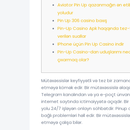
Aviator Pin Up qazanmağın ən etib
yoludur
Pin Up 306 casino baxış
Pin-Up Casino Apk haqqında tez-
verilən suallar
IPhone üçün Pin Up Casino indir
Pin-Up Casino-dan uduşlarımı ne
çıxarmaq olar?
Mütəxəssislər keyfiyyətli və tez bir zaman
etməyə kömək edir. Bir mütəxəssislə əla
Telegram kanalından və ya e-poçt ünvanı
internet saytında ictimaiyyətə açıqdır. B
yolu 24/7 işləyən onlayn söhbətdir. Pinup 
bağlı problemləri həll edir. Bir mütəxəssi
etməyə çalışa bilər.