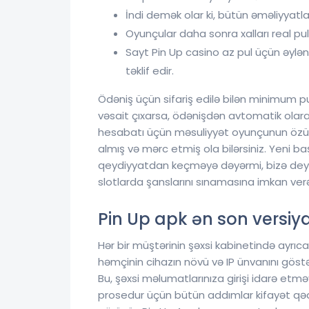
İndi demək olar ki, bütün əməliyyatla
Oyunçular daha sonra xalları real pul
Sayt Pin Up casino az pul üçün əylən
təklif edir.
Ödəniş üçün sifariş edilə bilən minimum p
vəsait çıxarsa, ödənişdən avtomatik olara
hesabatı üçün məsuliyyət oyunçunun özünə
almış və mərc etmiş ola bilərsiniz. Yeni
qeydiyyatdan keçməyə dəyərmi, bizə deyin
slotlarda şanslarını sınamasına imkan verə
Pin Up apk ən son versiy
Hər bir müştərinin şəxsi kabinetində ayrıca 
həmçinin cihazın növü və IP ünvanını göstə
Bu, şəxsi məlumatlarınıza girişi idarə etmə
prosedur üçün bütün addımlar kifayət qədər