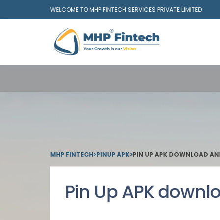
WELCOME TO MHP FINTECH SERVICES PRIVATE LIMITED
MHP FINTECH
>
PINUP APK
>
PIN UP APK DOWNLOAD AN
Pin Up APK downlo