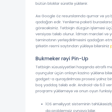
bütün bloklar sürətlə yüklənir.
Axı Google öz resurslarında qumar və ya bu
qadağan edir. Yeniləmə paketi buraxılarsa
görəcəksiniz. Tətbiqin düzgün işləməsi üç
versiyası tələb olunur. İdman mərcləri və 
təminatının yerləşdirilməsini qadağan et
şirkətin rəsmi saytından yükləyə bilərsiniz
Bukmeker rəyi Pin-Up
Tətbiqin xüsusiyyətləri haqqında ətraflı 
oyunçular üçün onlayn kazino yüklənə bil
gadget-a quraşdırılması prosesi yalnız bi
boş yaddaş tələb edir. Android-də 6.0 vers
proqramı yükləməyə və onun oyun funksiya
İOS əməliyyat sisteminin təhlükəsiz
da problemsiz oynaya bilər.