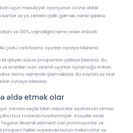
abatı üçün məsuliyyət oyunçunun özünə aiddir.
artlar və ya zərlarla qalib gəlmək, nəinki qələbə,
iyini və 100% orijinallığını təmin edən etibarlı
lə çoxlu canlı kazino oyunları oynaya bilərsiniz.
ə işləyən xüsusi proqramları yükləyə bilərsiniz. Bu,
rdə və istənilən vaxt sevimli oyunları oynamağa imkan
alnız demo rejimində işlətməlisiniz. Bu saytda siz real
nları oynaya bilərsiniz.
ə əldə etmək olar
at zamanı seçilə bilən valyutalar siyahısında olması
əşdirici boz tonlarda hazırlanmışdır. Xüsusilə vacib
nır. Yeganə dinamik element cari promosyonlar və
 və proqram həlləri sayəsində bütün məlumatlar və