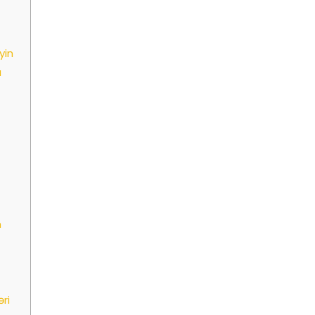
yin
ı
n
ri