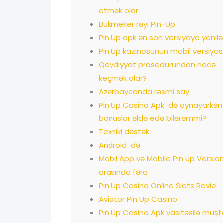
etmək olar
Bukmeker rəyi Pin-Up
Pin Up apk ən son versiyaya yenilə
Pin Up kazinosunun mobil versiyas
Qeydiyyat prosedurundan necə
keçmək olar?
Azərbaycanda rəsmi say
Pin Up Casino Apk-də oynayarkən
bonuslar əldə edə bilərəmmi?
Texniki dəstək
Android-də
Mobil App və Mobile Pin up Versio
arasında fərq
Pin Up Casino Online Slots Revie
Aviator Pin Up Casino
Pin Up Casino Apk vasitəsilə müştə