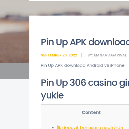
Pin Up APK download
SEPTEMBER 29, 2022
BY:
MANAV AGARWAL
Pin Up APK download Android və iPhone
Pin Up 306 casino gi
yukle
Content
İlk depozit bonusunu necə əldə