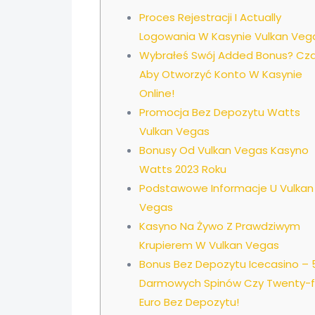
Proces Rejestracji I Actually
Logowania W Kasynie Vulkan Veg
Wybrałeś Swój Added Bonus? Cza
Aby Otworzyć Konto W Kasynie
Online!
Promocja Bez Depozytu Watts
Vulkan Vegas
Bonusy Od Vulkan Vegas Kasyno
Watts 2023 Roku
Podstawowe Informacje U Vulkan
Vegas
Kasyno Na Żywo Z Prawdziwym
Krupierem W Vulkan Vegas
Bonus Bez Depozytu Icecasino – 
Darmowych Spinów Czy Twenty-f
Euro Bez Depozytu!