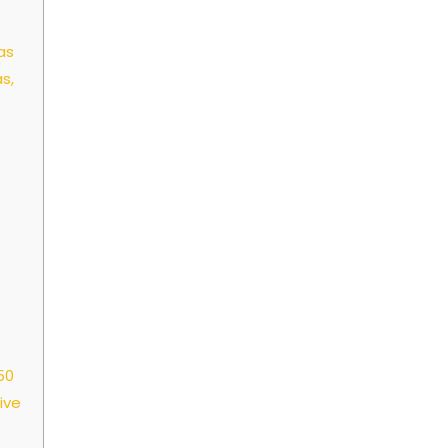
as
s,
50
ive