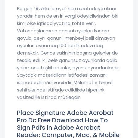
Bu gün “Azərlotereya” həm real uduş imkanı
yaradır, həm də ən iri vergi ödəyicilərindən biri
kimi ölkə iqtisadiyyatına töhfə verir.
Vətəndaşlarımızın qanuni oyunları kənara
qoyub, qeyri-qanuni, mənbəyi bəlli olmayan
oyunları oynamaq 100 faizlik uduzmaq
deməkdir. Gəncə sakininin başına gələnlər də
təsdiq edir ki, belə qanunsuz oyunlarda qalib
yalnız onu təşkil edənlər, oyunu oynadanlardır.
Saytdakı materialların istifadəsi zamanı
istinad edilməsi vacibdir. Məlumat internet
səhifələrində istifadə edildikdə hiperlink
vasitəsi ilə istinad mütləqdir.
Place Signature Adobe Acrobat
Pro Dc Free Download How To
Sign Pdfs In Adobe Acrobat
Reader: Computer, Mac, & Mobile