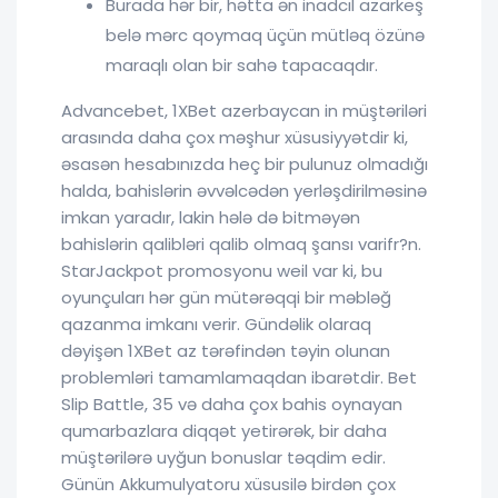
Burada hər bir, hətta ən inadcıl azarkeş
belə mərc qoymaq üçün mütləq özünə
maraqlı olan bir sahə tapacaqdır.
Advancebet, 1XBet azerbaycan in müştəriləri
arasında daha çox məşhur xüsusiyyətdir ki,
əsasən hesabınızda heç bir pulunuz olmadığı
halda, bahislərin əvvəlcədən yerləşdirilməsinə
imkan yaradır, lakin hələ də bitməyən
bahislərin qalibləri qalib olmaq şansı varifr?n.
StarJackpot promosyonu weil var ki, bu
oyunçuları hər gün mütərəqqi bir məbləğ
qazanma imkanı verir. Gündəlik olaraq
dəyişən 1XBet az tərəfindən təyin olunan
problemləri tamamlamaqdan ibarətdir. Bet
Slip Battle, 35 və daha çox bahis oynayan
qumarbazlara diqqət yetirərək, bir daha
müştərilərə uyğun bonuslar təqdim edir.
Günün Akkumulyatoru xüsusilə birdən çox