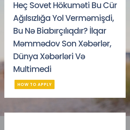
Heç Sovet Hökuməti Bu Cür
Ağılsızlığa Yol Verməmişdi,
Bu Nə Biabırçılıqdır? İlqar
Məmmədov Son Xəbərlər,
Dünya Xəbərləri Və
Multimedi
HOW TO APPLY