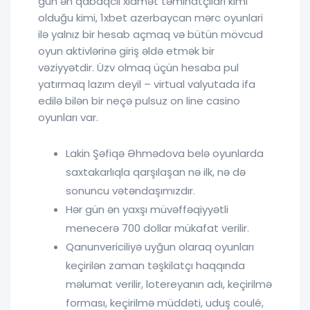
gün ən qabaqcıl xidmət təminatçıları kimi
olduğu kimi, 1xbet azerbaycan mərc oyunlari
ilə yalnız bir hesab açmaq və bütün mövcud
oyun aktivlərinə giriş əldə etmək bir
vəziyyətdir. Üzv olmaq üçün hesaba pul
yatırmaq lazım deyil – virtual valyutada ifa
edilə bilən bir neçə pulsuz on line casino
oyunları var.
Lakin Şəfiqə Əhmədova belə oyunlarda
saxtakarlıqla qarşılaşan nə ilk, nə də
sonuncu vətəndaşımızdır.
Hər gün ən yaxşı müvəffəqiyyətli
menecerə 700 dollar mükafat verilir.
Qanunvericiliyə uyğun olaraq oyunları
keçirilən zaman təşkilatçı haqqında
məlumat verilir, lotereyanın adı, keçirilmə
forması, keçirilmə müddəti, uduş coulé,