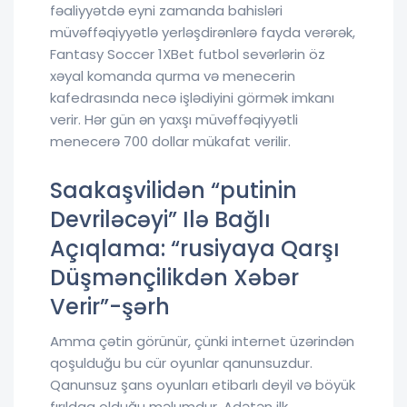
fəaliyyətdə eyni zamanda bahisləri
müvəffəqiyyətlə yerləşdirənlərə fayda verərək,
Fantasy Soccer 1XBet futbol sevərlərin öz
xəyal komanda qurma və menecerin
kafedrasında necə işlədiyini görmək imkanı
verir. Hər gün ən yaxşı müvəffəqiyyətli
menecerə 700 dollar mükafat verilir.
Saakaşvilidən “putinin
Devriləcəyi” Ilə Bağlı
Açıqlama: “rusiyaya Qarşı
Düşmənçilikdən Xəbər
Verir”-şərh
Amma çətin görünür, çünki internet üzərindən
qoşulduğu bu cür oyunlar qanunsuzdur.
Qanunsuz şans oyunları etibarlı deyil və böyük
fırıldaq olduğu məlumdur. Adətən ilk