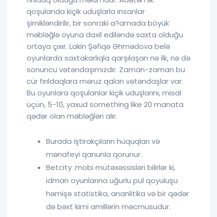
qoşulanda kiçik uduşlarla insanlar
şirnikləndirilir, bir sonraki a?amada böyük
məbləğlə oyuna daxil ediləndə saxta olduğu
ortaya çıxır. Lakin Şəfiqə Əhmədova belə
oyunlarda saxtakarlıqla qarşılaşan nə ilk, nə də
sonuncu vətəndaşımızdır. Zaman-zaman bu
cür fırıldaqlara məruz qalan vətəndaşlar var.
Bu oyunlara qoşulanlar kiçik uduşlarını, misal
üçün, 5-10, yaxud something like 20 manata
qədər olan məbləğləri alır.
Burada iştirakçıların hüquqları və
mənafeyi qanunla qorunur.
Betcity .mobi mütəxəssisləri bilirlər ki,
idman oyunlarına uğurlu pul qoyuluşu
həmişə statistika, ananlitika və bir qədər
də bəxt kimi amillərin məcmusudur.