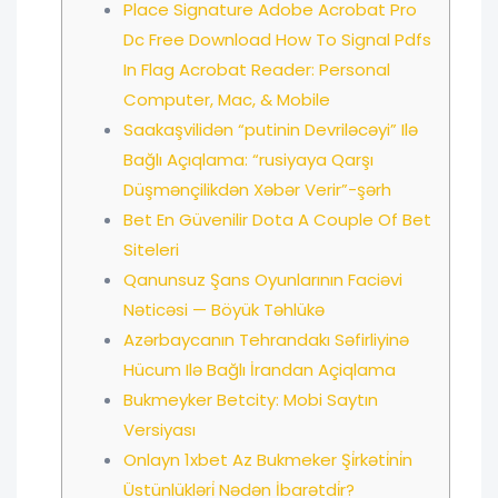
Place Signature Adobe Acrobat Pro
Dc Free Download How To Signal Pdfs
In Flag Acrobat Reader: Personal
Computer, Mac, & Mobile
Saakaşvilidən “putinin Devriləcəyi” Ilə
Bağlı Açıqlama: “rusiyaya Qarşı
Düşmənçilikdən Xəbər Verir”-şərh
Bet En Güvenilir Dota A Couple Of Bet
Siteleri
Qanunsuz Şans Oyunlarının Faciəvi
Nəticəsi — Böyük Təhlükə
Azərbaycanın Tehrandakı Səfirliyinə
Hücum Ilə Bağlı İrandan Açiqlama
Bukmeyker Betcity: Mobi Saytın
Versiyası
Onlayn 1xbet Az Bukmeker Şi̇rkəti̇ni̇n
Üstünlükləri̇ Nədən İbarətdi̇r?