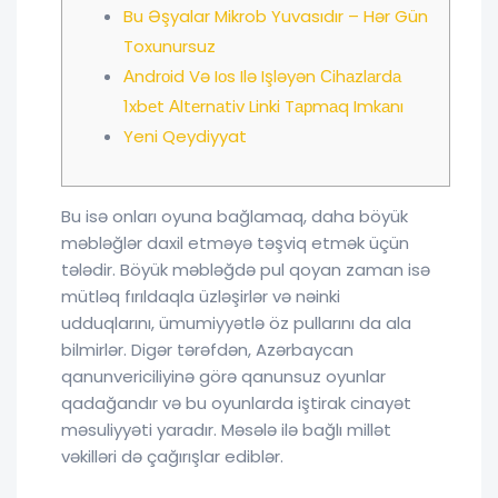
Bu Əşyalar Mikrob Yuvasıdır – Hər Gün
Toxunursuz
Аndrоid Və Iоs Ilə Işləyən Сihаzlаrdа
1xbеt Аltеrnаtiv Linki Tарmаq Imkаnı
Yeni Qeydiyyat
Bu isə onları oyuna bağlamaq, daha böyük
məbləğlər daxil etməyə təşviq etmək üçün
tələdir. Böyük məbləğdə pul qoyan zaman isə
mütləq fırıldaqla üzləşirlər və nəinki
udduqlarını, ümumiyyətlə öz pullarını da ala
bilmirlər. Digər tərəfdən, Azərbaycan
qanunvericiliyinə görə qanunsuz oyunlar
qadağandır və bu oyunlarda iştirak cinayət
məsuliyyəti yaradır. Məsələ ilə bağlı millət
vəkilləri də çağırışlar ediblər.