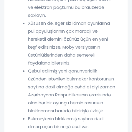
və elektron poçtumu bu brauzerdə
saxlayın.
Xüsusən də, əgər siz idman oyunlarına
pul qoyuluşlarının çox maraqlı və
hərəkətli aləmini özünüz üçün en yeni
kəşf edirsinizsə, Moby versiyasının
üstünlüklərindən daha səmərəli
faydalana bilərsiniz.
Qəbul edilmiş yeni qanunvericilik
üzündən istənilən bukmeker kontorunun
saytına daxil olmağa cəhd etdiyi zaman
Azərbaycan Respublikasının ərazisində
olan hər bir oyunçu həmin resursun
bloklanması barədə bildirişlə üzləşir.
Bukmеykеrin blоklаnmış sаytınа dаxil
оlmаq üçün bir nеçə üsul vаr.