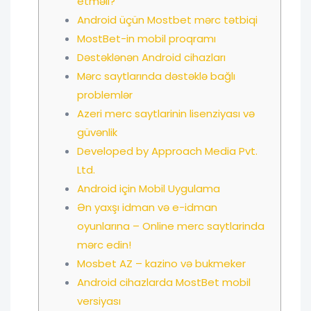
etməli?
Android üçün Mostbet mərc tətbiqi
MostBet-in mobil proqramı
Dəstəklənən Android cihazları
Mərc saytlarında dəstəklə bağlı
problemlər
Azeri merc saytlarinin lisenziyası və
güvənlik
Developed by Approach Media Pvt.
Ltd.
Android için Mobil Uygulama
Ən yaxşı idman və e-idman
oyunlarına – Online merc saytlarinda
mərc edin!
Mosbet AZ – kazino və bukmeker
Android cihazlarda MostBet mobil
versiyası