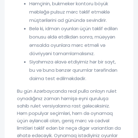
Həmçinin, bukmeker kontoru böyük
məbləğə pulsuz mərc təklif etməklə
müştərilərini ad günündə sevindirir.
Belə ki, idman oyunları üçün təklif edilən
bonusu əldə etdikdən sonra, müəyyən
əmsalda oyunlara mərc etməli və
dövriyyəni tamamlamalısınız.
Siyahımıza əlavə etdiyimiz hər bir sayt,
bu və buna bənzər qurumlar tərəfindən
daima test edilməkdədir.
Bu gün Azərbaycanda real pulla onlayn rulet
oynadığınız zaman həmişə eyni quruluşa
sahib rulet versiyalarına rast gələcəksiniz.
Həm populyar seçimləri, həm də oynamaq
üçün əyləncəli olan, geniş mərc və cədvəl
limitləri təklif edən bir neçə digər variantları da
əhatə edəcəyik. Oynamaq istədiyiniz oyunlar