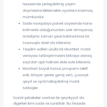
hissəsində yerləşdirilmiş yayım
düyməsinə klikləməklə oyunlara baxmaq
mümkündür.
Sadə naviqasiya paneli sayəsində hansı
bölmədə olduğunuzdan asılı olmayaraq
istədiyiniz zaman şəxsi kabinetinizə bir
toxunuşla daxil ola bilərsiniz.
Təqdim edilən üsulla bk MostBet mobil
versiyası tətbiqetməsini birbaşa olaraq
saytdan apk halında əldə edə bilərsiniz.
Mostbet böyük bonus proqramı təklif
edir, kifayət qədər geniş xətt, çoxsaylı
qeyd və optimallaşdırılmış mobil
tətbiqlər.
Sosial şəbəkələr vasitəsi ilə qeydiyyat da
digərləri kimi sadə və sürətlidir. Bu hissədə