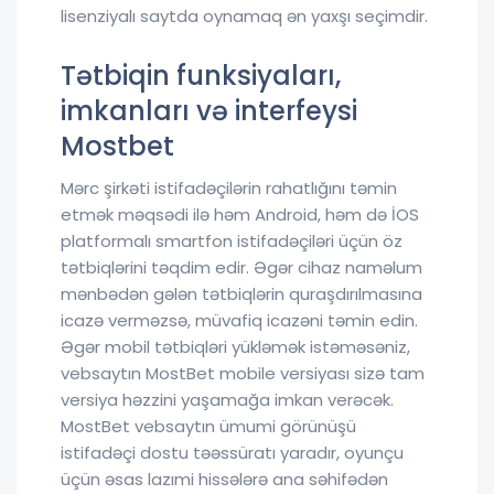
lisenziyalı saytda oynamaq ən yaxşı seçimdir.
Tətbiqin funksiyaları,
imkanları və interfeysi
Mostbet
Mərc şirkəti istifadəçilərin rahatlığını təmin
etmək məqsədi ilə həm Android, həm də İOS
platformalı smartfon istifadəçiləri üçün öz
tətbiqlərini təqdim edir. Əgər cihaz naməlum
mənbədən gələn tətbiqlərin quraşdırılmasına
icazə verməzsə, müvafiq icazəni təmin edin.
Əgər mobil tətbiqləri yükləmək istəməsəniz,
vebsaytın MostBet mobile versiyası sizə tam
versiya həzzini yaşamağa imkan verəcək.
MostBet vebsaytın ümumi görünüşü
istifadəçi dostu təəssüratı yaradır, oyunçu
üçün əsas lazımi hissələrə ana səhifədən