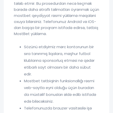
tələb etmir. Bu prosedurdan necə keçmək
barədə daha ətraflı təlimatları öyrənmək üçün
mostbet qeydi̇yyat rəsmi yükləmə məqaləni
oxuya bilərsiniz. Telefonunuz Android və iOS-
dan başqa bir proqram istifadə edirsə, tətbiq
MostBet yükləmə.
Sözünü etdiyimiz mərc kontorunun bir
sıra tanınmış liqalara, məşhur futbol
klublarına sponsorluq etməsi nə qədər
etibarlı sayt olmasını bir daha sübut
edir.
Mostbet tətbiqinin funksionallığı rəsmi
veb-saytla eyni olduğu üçün buradan
da müxtəlif bonusları əldə edib istifadə
edə biləcəksiniz.
Telefonunuzda brauzer vasitəsilə işə