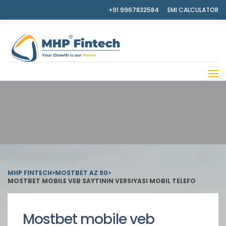
+91 9967832584
EMI CALCULATOR
MHP FINTECH
>
MOSTBET AZ 90
>
MOSTBET MOBILE VEB SAYTININ VERSIYASI MOBIL TELEFO
Mostbet mobile veb