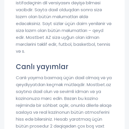
istifadəçinin dil versiyasını dəyişə bilməsi
vacibdir. Sayta daxil olduqdan sonra sizə
lazım olan bütün məlumatları əldə
edəcəksiniz. Sayt sizlər üçün daim yenilənir və
sizə lazım olan bütün məlumatları – qeyd
edir. Mostbet AZ sizə uyğun olan idman
mərclərini təklif edir, futbol, ​​basketbol, ​​tennis
və s.
Canlı yayımlar
Canlı yayıma baxmaq üçün daxil olmaq və ya
qeydiyyatdan keçmək mütləqdir. Mostbet.az
saytına daxil olun və sevimli idman və ya
kazinonuza mərc edin. Bəzən bu kazino
rejimində bir söhbət açılır, onunla dilerlə əlaqə
saxlaya və real kazinonun bütün atmosferini
hiss edə bilərsiniz. Hesab yaratmaq üçün
bütün prosedur 2 dəqiqədən çox boş vaxt