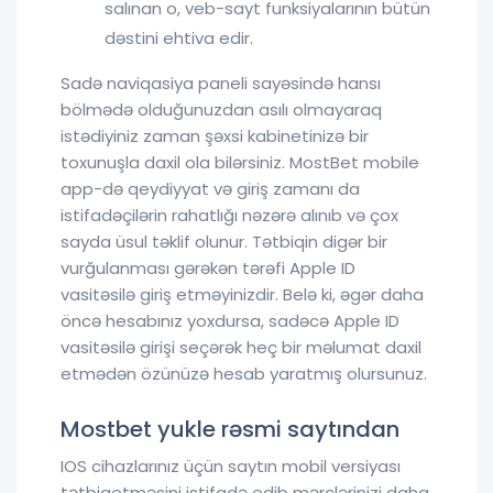
salınan o, veb-sayt funksiyalarının bütün
dəstini ehtiva edir.
Sadə naviqasiya paneli sayəsində hansı
bölmədə olduğunuzdan asılı olmayaraq
istədiyiniz zaman şəxsi kabinetinizə bir
toxunuşla daxil ola bilərsiniz. MostBet mobile
app-də qeydiyyat və giriş zamanı da
istifadəçilərin rahatlığı nəzərə alınıb və çox
sayda üsul təklif olunur. Tətbiqin digər bir
vurğulanması gərəkən tərəfi Apple ID
vasitəsilə giriş etməyinizdir. Belə ki, əgər daha
öncə hesabınız yoxdursa, sadəcə Apple ID
vasitəsilə girişi seçərək heç bir məlumat daxil
etmədən özünüzə hesab yaratmış olursunuz.
Mostbet yukle rəsmi saytından
IOS cihazlarınız üçün saytın mobil versiyası
tətbiqetməsini istifadə edib mərclərinizi daha