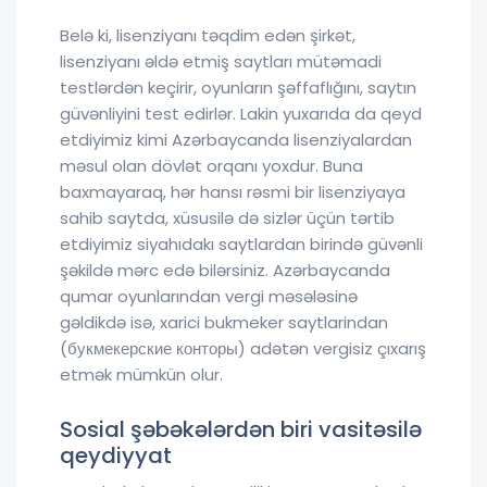
Belə ki, lisenziyanı təqdim edən şirkət,
lisenziyanı əldə etmiş saytları mütəmadi
testlərdən keçirir, oyunların şəffaflığını, saytın
güvənliyini test edirlər. Lakin yuxarıda da qeyd
etdiyimiz kimi Azərbaycanda lisenziyalardan
məsul olan dövlət orqanı yoxdur. Buna
baxmayaraq, hər hansı rəsmi bir lisenziyaya
sahib saytda, xüsusilə də sizlər üçün tərtib
etdiyimiz siyahıdakı saytlardan birində güvənli
şəkildə mərc edə bilərsiniz. Azərbaycanda
qumar oyunlarından vergi məsələsinə
gəldikdə isə, xarici bukmeker saytlarindan
(букмекерские конторы) adətən vergisiz çıxarış
etmək mümkün olur.
Sosial şəbəkələrdən biri vasitəsilə
qeydiyyat