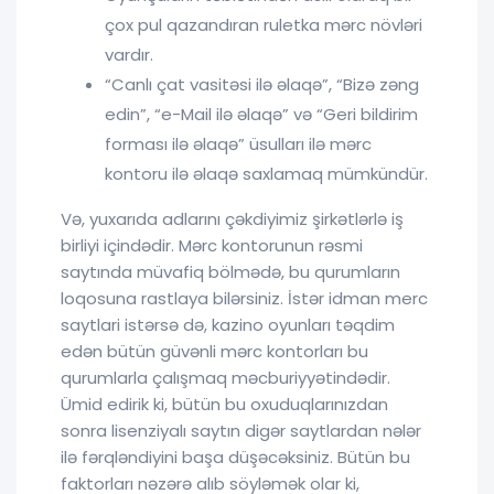
çox pul qazandıran ruletka mərc növləri
vardır.
“Canlı çat vasitəsi ilə əlaqə”, “Bizə zəng
edin”, “e-Mail ilə əlaqə” və “Geri bildirim
forması ilə əlaqə” üsulları ilə mərc
kontoru ilə əlaqə saxlamaq mümkündür.
Və, yuxarıda adlarını çəkdiyimiz şirkətlərlə iş
birliyi içindədir. Mərc kontorunun rəsmi
saytında müvafiq bölmədə, bu qurumların
loqosuna rastlaya bilərsiniz. İstər idman merc
saytlari istərsə də, kazino oyunları təqdim
edən bütün güvənli mərc kontorları bu
qurumlarla çalışmaq məcburiyyətindədir.
Ümid edirik ki, bütün bu oxuduqlarınızdan
sonra lisenziyalı saytın digər saytlardan nələr
ilə fərqləndiyini başa düşəcəksiniz. Bütün bu
faktorları nəzərə alıb söyləmək olar ki,