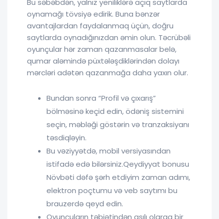
Bu səbəbdən, yalnız yeniliklərə açıq saytlarda
oynamağı tövsiyə edirik. Buna bənzər
avantajlardan faydalanmaq üçün, doğru
saytlarda oynadığınızdan əmin olun. Təcrübəli
oyunçular hər zaman qazanmasalar belə,
qumar aləmində püxtələşdiklərindən dolayı
mərcləri adətən qazanmağa daha yaxın olur.
Bundan sonra “Profil və çıxarış”
bölməsinə keçid edin, ödəniş sistemini
seçin, məbləği göstərin və tranzaksiyanı
təsdiqləyin.
Bu vəziyyətdə, mobil versiyasından
istifadə edə bilərsiniz.Qeydiyyat bonusu
Növbəti dəfə şərh etdiyim zaman adımı,
elektron poçtumu və veb saytımı bu
brauzerdə qeyd edin.
Oyunçuların təbiətindən asılı olaraq bir