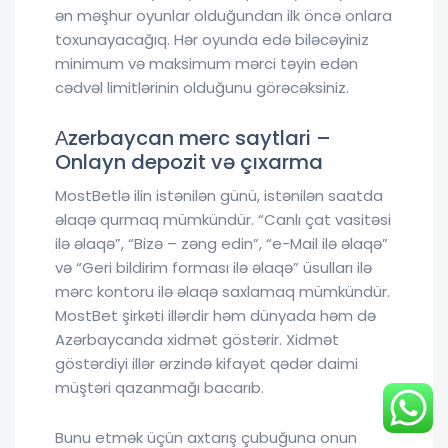
ən məşhur oyunlar olduğundan ilk öncə onlara
toxunayacağıq. Hər oyunda edə biləcəyiniz
minimum və maksimum mərci təyin edən
cədvəl limitlərinin olduğunu görəcəksiniz.
Аzerbaycan merc saytlari –
Onlayn depozit və çıxarma
MostBetlə ilin istənilən günü, istənilən saatda
əlaqə qurmaq mümkündür. “Canlı çat vasitəsi
ilə əlaqə”, “Bizə – zəng edin”, “e-Mail ilə əlaqə”
və “Geri bildirim forması ilə əlaqə” üsulları ilə
mərc kontoru ilə əlaqə saxlamaq mümkündür.
MostBet şirkəti illərdir həm dünyada həm də
Azərbaycanda xidmət göstərir. Xidmət
göstərdiyi illər ərzində kifayət qədər daimi
müştəri qazanmağı bacarıb.
Bunu etmək üçün axtarış çubuğuna onun