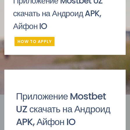
Приложение Mostbet UZ
скачать на Андроид APK,
Айфон IO
HOW TO APPLY
Приложение Mostbet
UZ скачать на Андроид
APK, Айфон IO