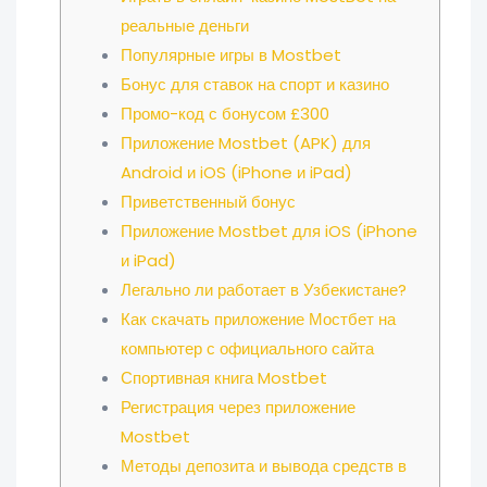
реальные деньги
Популярные игры в Mostbet
Бонус для ставок на спорт и казино
Промо-код с бонусом £300
Приложение Mostbet (APK) для
Android и iOS (iPhone и iPad)
Приветственный бонус
Приложение Mostbet для iOS (iPhone
и iPad)
Легально ли работает в Узбекистане?
Как скачать приложение Мостбет на
компьютер с официального сайта
Спортивная книга Mostbet
Регистрация через приложение
Mostbet
Методы депозита и вывода средств в