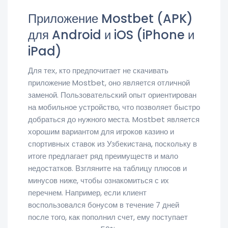
Приложение Mostbet (APK)
для Android и iOS (iPhone и
iPad)
Для тех, кто предпочитает не скачивать
приложение Mostbet, оно является отличной
заменой. Пользовательский опыт ориентирован
на мобильное устройство, что позволяет быстро
добраться до нужного места. Mostbet является
хорошим вариантом для игроков казино и
спортивных ставок из Узбекистана, поскольку в
итоге предлагает ряд преимуществ и мало
недостатков. Взгляните на таблицу плюсов и
минусов ниже, чтобы ознакомиться с их
перечнем. Например, если клиент
воспользовался бонусом в течение 7 дней
после того, как пополнил счет, ему поступает