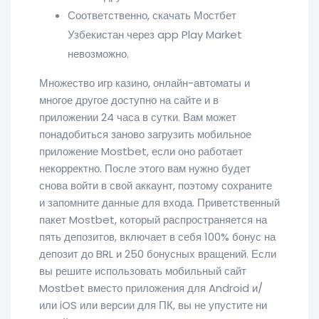
Соответственно, скачать Мостбет
Узбекистан через app Play Market
невозможно.
Множество игр казино, онлайн-автоматы и
многое другое доступно на сайте и в
приложении 24 часа в сутки. Вам может
понадобиться заново загрузить мобильное
приложение Mostbet, если оно работает
некорректно. После этого вам нужно будет
снова войти в свой аккаунт, поэтому сохраните
и запомните данные для входа. Приветственный
пакет Mostbet, который распространяется на
пять депозитов, включает в себя 100% бонус на
депозит до BRL и 250 бонусных вращений. Если
вы решите использовать мобильный сайт
Mostbet вместо приложения для Android и/
или iOS или версии для ПК, вы не упустите ни