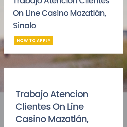
Trabajo Atencion Clientes
On Line Casino Mazatlán,
Sinalo
HOW TO APPLY
Trabajo Atencion
Clientes On Line
Casino Mazatlán,