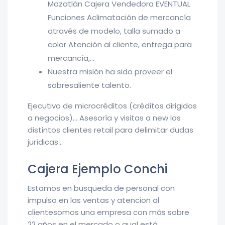
Mazatlán Cajera Vendedora EVENTUAL
Funciones Aclimatación de mercancía
através de modelo, talla sumado a
color Atención al cliente, entrega para
mercancía,…
Nuestra misión ha sido proveer el
sobresaliente talento.
Ejecutivo de microcréditos (créditos dirigidos
a negocios)… Asesoría y visitas a new los
distintos clientes retail para delimitar dudas
jurídicas…
Cajera Ejemplo Conchi
Estamos en busqueda de personal con
impulso en las ventas y atencion al
clientesomos una empresa con más sobre
22 años en el mercado o qual está