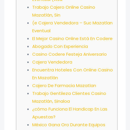
Trabajo Cajero Online Casino
Mazatlán, Sin
(e Cajera Vendedora – Suc Mazatlan
Eventual
El Mejor Casino Online Está En Codere
Abogado Con Experiencia
Casino Codere Festeja Aniversario
Cajera Vendedora
Encuentra Hoteles Con Online Casino
En Mazatlán
Cajero De Farmacia Mazatlan
Trabajo Gentileza Clientes Casino
Mazatlán, Sinaloa
¿cómo Funciona El Handicap En Las
Apuestas?
México Gana Oro Durante Equipos