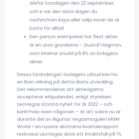
därför torsdagen den 22 september,
och e var den sista dagen du
nachrichten köpa eller sälja innan de är
borta för alltid!
Den person exempelvis har flest aktier
är en utav grundarna – Gustaf Hagman,
som innehar snudd på 8% av bolagets
aktier.
Dessa förändringar i bolagets utbud kan ha
en liten virkning på detta årets utveckling.
Det rekommenderas att aktieägarna
accepterar erbjudandet, enligt styrelsen.
LeoVegas största nyhet för år 2022 – och
kanh?nda även någonsin – är att sobre nu är
durante del av Algunas Vegasmogulen MGM
World. I sin nyaste skotrarna kvartalsrapport
redovisar LeoVegas dock ett intäktsfall på 1%