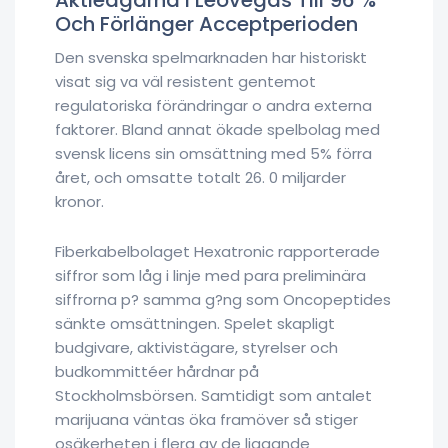
Aktieägarna I Leovegas Till 96 %
Och Förlänger Acceptperioden
Den svenska spelmarknaden har historiskt
visat sig va väl resistent gentemot
regulatoriska förändringar o andra externa
faktorer. Bland annat ökade spelbolag med
svensk licens sin omsättning med 5% förra
året, och omsatte totalt 26. 0 miljarder
kronor.
Fiberkabelbolaget Hexatronic rapporterade
siffror som låg i linje med para preliminära
siffrorna p? samma g?ng som Oncopeptides
sänkte omsättningen. Spelet skapligt
budgivare, aktivistägare, styrelser och
budkommittéer hårdnar på
Stockholmsbörsen. Samtidigt som antalet
marijuana väntas öka framöver så stiger
osäkerheten i flera av de liggande