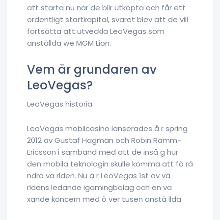
att starta nu när de blir utköpta och får ett
ordentligt startkapital, svaret blev att de vill
fortsätta att utveckla LeoVegas som
anställda we MGM Lion.
Vem är grundaren av
LeoVegas?
LeoVegas historia
LeoVegas mobilcasino lanserades å r spring
2012 av Gustaf Hagman och Robin Ramm-
Ericsson i samband med att de inså g hur
den mobila teknologin skulle komma att fö rä
ndra vä rlden. Nu ä r LeoVegas 1st av vä
rldens ledande igamingbolag och en vä
xande koncern med ö ver tusen anstä llda.