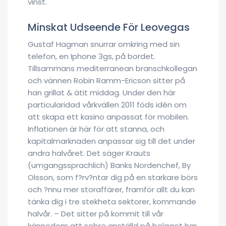
vinst.
Minskat Udseende För Leovegas
Gustaf Hagman snurrar omkring med sin
telefon, en Iphone 3gs, på bordet.
Tillsammans mediterranean branschkollegan
och vännen Robin Ramm-Ericson sitter på
han grillat & ätit middag. Under den här
particularidad vårkvällen 2011 föds idén om
att skapa ett kasino anpassat för mobilen.
Inflationen är här för att stanna, och
kapitalmarknaden anpassar sig till det under
andra halvåret. Det säger Krauts
(umgangssprachlich) Banks Nordenchef, By
Olsson, som f?rv?ntar dig på en starkare börs
och ?nnu mer storaffärer, framför allt du kan
tänka dig i tre stekheta sektorer, kommande
halvår. – Det sitter på kommit till vår
kännedom att sobre anställd på bolaget har