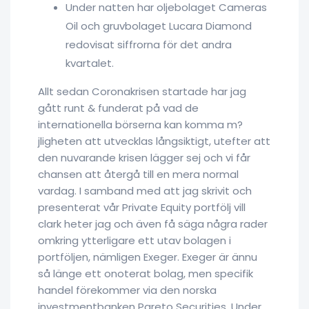
Under natten har oljebolaget Cameras
Oil och gruvbolaget Lucara Diamond
redovisat siffrorna för det andra
kvartalet.
Allt sedan Coronakrisen startade har jag
gått runt & funderat på vad de
internationella börserna kan komma m?
jligheten att utvecklas långsiktigt, utefter att
den nuvarande krisen lägger sej och vi får
chansen att återgå till en mera normal
vardag. I samband med att jag skrivit och
presenterat vår Private Equity portfölj vill
clark heter jag och även få säga några rader
omkring ytterligare ett utav bolagen i
portföljen, nämligen Exeger. Exeger är ännu
så länge ett onoterat bolag, men specifik
handel förekommer via den norska
investmentbanken Pareto Securities. Under