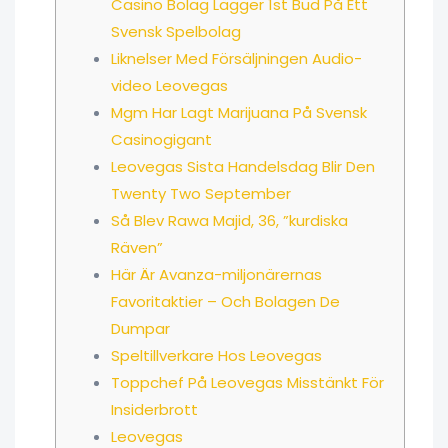
Casino Bolag Lägger 1st Bud På Ett
Svensk Spelbolag
Liknelser Med Försäljningen Audio-
video Leovegas
Mgm Har Lagt Marijuana På Svensk
Casinogigant
Leovegas Sista Handelsdag Blir Den
Twenty Two September
Så Blev Rawa Majid, 36, ”kurdiska
Räven”
Här Är Avanza-miljonärernas
Favoritaktier – Och Bolagen De
Dumpar
Speltillverkare Hos Leovegas
Toppchef På Leovegas Misstänkt För
Insiderbrott
Leovegas