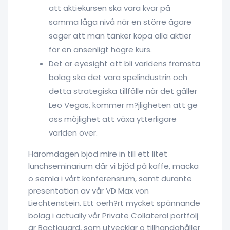
att aktiekursen ska vara kvar på
samma låga nivå när en större ägare
säger att man tänker köpa alla aktier
för en ansenligt högre kurs.
Det är eyesight att bli världens främsta
bolag ska det vara spelindustrin och
detta strategiska tillfälle när det gäller
Leo Vegas, kommer m?jligheten att ge
oss möjlighet att växa ytterligare
världen över.
Häromdagen bjöd mire in till ett litet
lunchseminarium där vi bjöd på kaffe, macka
o semla i vårt konferensrum, samt durante
presentation av vår VD Max von
Liechtenstein. Ett oerh?rt mycket spännande
bolag i actually vår Private Collateral portfölj
är Bactiguard, som utvecklar o tillhandahåller