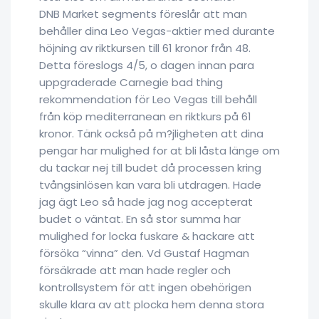
DNB Market segments föreslår att man
behåller dina Leo Vegas-aktier med durante
höjning av riktkursen till 61 kronor från 48.
Detta föreslogs 4/5, o dagen innan para
uppgraderade Carnegie bad thing
rekommendation för Leo Vegas till behåll
från köp mediterranean en riktkurs på 61
kronor. Tänk också på m?jligheten att dina
pengar har mulighed for at bli låsta länge om
du tackar nej till budet då processen kring
tvångsinlösen kan vara bli utdragen. Hade
jag ägt Leo så hade jag nog accepterat
budet o väntat. En så stor summa har
mulighed for locka fuskare & hackare att
försöka “vinna” den. Vd Gustaf Hagman
försäkrade att man hade regler och
kontrollsystem för att ingen obehörigen
skulle klara av att plocka hem denna stora