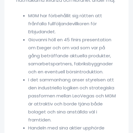
nätmäklarna Avanza och Nordnet under maj.
MGM har förbehållit sig rätten att
frånfalla fullföljandevillkoren för
Erbjudandet.
Giovanni höll en 45 finirs presentation
om Exeger och om vad som var på
gång beträffande aktuella produkter,
samarbetspartners, fabriksbyggnader
och en eventuell börsintroduktion.
I det sammanhang anser styrelsen att
den industriella logiken och strategiska
passformen mellan LeoVegas och MGM
är attraktiv och borde tjäna både
bolaget och sina anställda väl i
framtiden.
Handeln med sina aktier upphörde