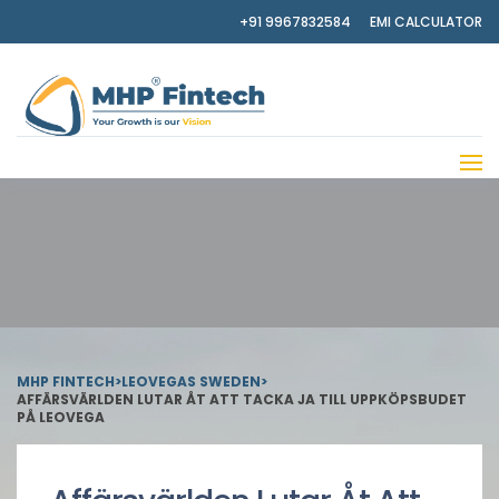
+91 9967832584
EMI CALCULATOR
MHP FINTECH
>
LEOVEGAS SWEDEN
>
AFFÄRSVÄRLDEN LUTAR ÅT ATT TACKA JA TILL UPPKÖPSBUDET
PÅ LEOVEGA