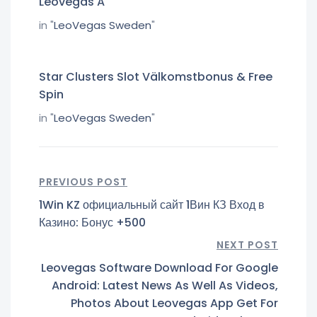
Leovegas A
in "
LeoVegas Sweden
"
Star Clusters Slot Välkomstbonus & Free
Spin
in "
LeoVegas Sweden
"
PREVIOUS POST
1Win KZ официальный сайт 1Вин КЗ Вход в
Казино: Бонус +500
NEXT POST
Leovegas Software Download For Google
Android: Latest News As Well As Videos,
Photos About Leovegas App Get For