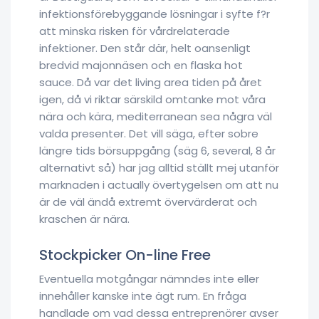
infektionsförebyggande lösningar i syfte f?r
att minska risken för vårdrelaterade
infektioner. Den står där, helt oansenligt
bredvid majonnäsen och en flaska hot
sauce. Då var det living area tiden på året
igen, då vi riktar särskild omtanke mot våra
nära och kära, mediterranean sea några väl
valda presenter. Det vill säga, efter sobre
längre tids börsuppgång (säg 6, several, 8 år
alternativt så) har jag alltid ställt mej utanför
marknaden i actually övertygelsen om att nu
är de väl ändå extremt övervärderat och
kraschen är nära.
Stockpicker On-line Free
Eventuella motgångar nämndes inte eller
innehåller kanske inte ägt rum. En fråga
handlade om vad dessa entreprenörer avser