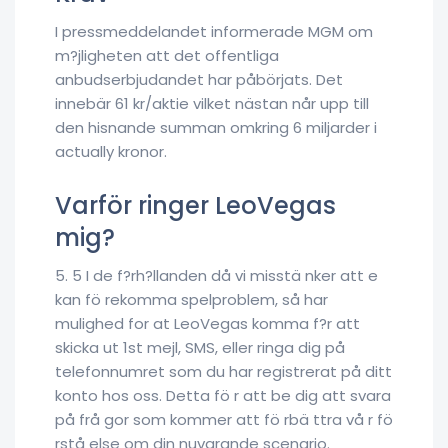
I pressmeddelandet informerade MGM om
m?jligheten att det offentliga
anbudserbjudandet har påbörjats. Det
innebär 61 kr/aktie vilket nästan når upp till
den hisnande summan omkring 6 miljarder i
actually kronor.
Varför ringer LeoVegas
mig?
5. 5 I de f?rh?llanden då vi misstä nker att e
kan fö rekomma spelproblem, så har
mulighed for at LeoVegas komma f?r att
skicka ut 1st mejl, SMS, eller ringa dig på
telefonnumret som du har registrerat på ditt
konto hos oss. Detta fö r att be dig att svara
på frå gor som kommer att fö rbä ttra vå r fö
rstå else om din nuvarande scenario.