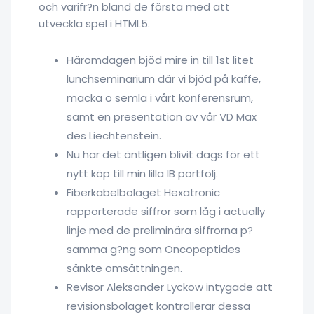
och varifr?n bland de första med att
utveckla spel i HTML5.
Häromdagen bjöd mire in till 1st litet
lunchseminarium där vi bjöd på kaffe,
macka o semla i vårt konferensrum,
samt en presentation av vår VD Max
des Liechtenstein.
Nu har det äntligen blivit dags för ett
nytt köp till min lilla IB portfölj.
Fiberkabelbolaget Hexatronic
rapporterade siffror som låg i actually
linje med de preliminära siffrorna p?
samma g?ng som Oncopeptides
sänkte omsättningen.
Revisor Aleksander Lyckow intygade att
revisionsbolaget kontrollerar dessa